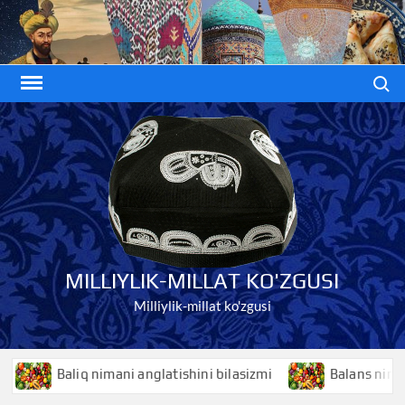
Skip
to
content
Search
MILLIYLIK-MILLAT KO'ZGUSI
Milliylik-millat ko'zgusi
Baliq nimani anglatishini bilasizmi
Balans nimani ang