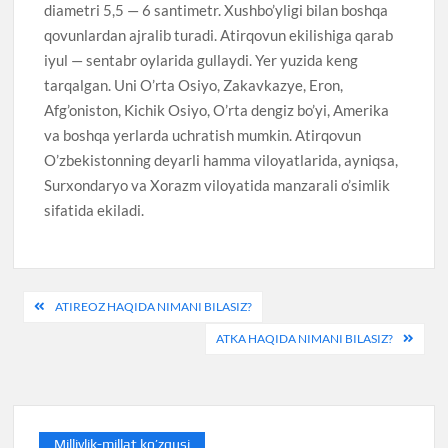
diametri 5,5 — 6 santimetr. Xushbo’yligi bilan boshqa
qovunlardan ajralib turadi. Atirqovun ekilishiga qarab
iyul — sentabr oylarida gullaydi. Yer yuzida keng
tarqalgan. Uni O’rta Osiyo, Zakavkazye, Eron,
Afg’oniston, Kichik Osiyo, O’rta dengiz bo’yi, Amerika
va boshqa yerlarda uchratish mumkin. Atirqovun
O’zbekistonning deyarli hamma viloyatlarida, ayniqsa,
Surxondaryo va Xorazm viloyatida manzarali o’simlik
sifatida ekiladi.
Post
ATIREOZ HAQIDA NIMANI BILASIZ?
menyusi
ATKA HAQIDA NIMANI BILASIZ?
Milliylik-millat ko’zgusi