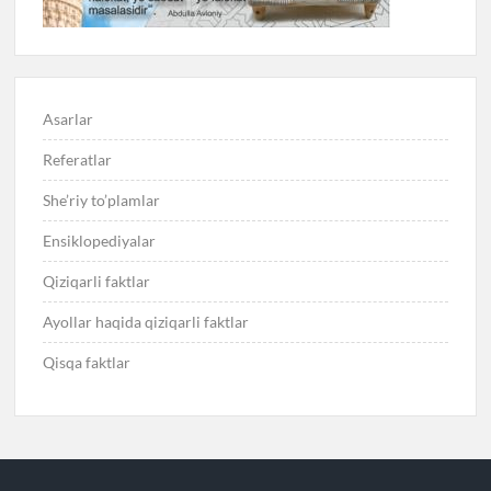
Asarlar
Referatlar
She’riy to’plamlar
Ensiklopediyalar
Qiziqarli faktlar
Ayollar haqida qiziqarli faktlar
Qisqa faktlar