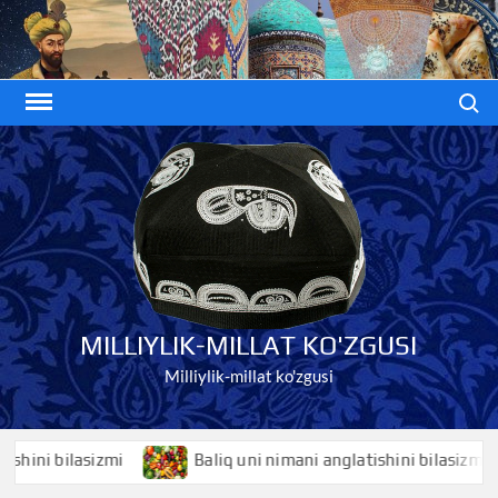
Skip
to
content
Search
MILLIYLIK-MILLAT KO'ZGUSI
Milliylik-millat ko'zgusi
i bilasizmi
Baliq uni nimani anglatishini bilasizmi