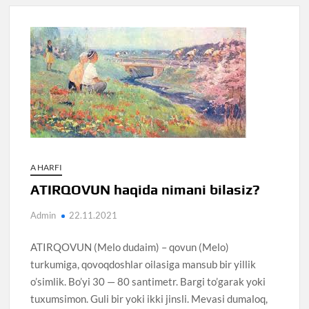
A HARFI
ATIRQOVUN haqida nimani bilasiz?
Admin
22.11.2021
ATIRQOVUN (Melo dudaim) – qovun (Melo)
turkumiga, qovoqdoshlar oilasiga mansub bir yillik
o’simlik. Bo’yi 30 — 80 santimetr. Bargi to’garak yoki
tuxumsimon. Guli bir yoki ikki jinsli. Mevasi dumaloq,