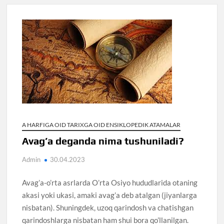
A HARFIGA OID TARIXGA OID ENSIKLOPEDIK ATAMALAR
Avag’a deganda nima tushuniladi?
Admin
30.04.2023
Avag’a-o’rta asrlarda O’rta Osiyo hududlarida otaning
akasi yoki ukasi, amaki avag’a deb atalgan (jiyanlarga
nisbatan). Shuningdek, uzoq qarindosh va chatishgan
qarindoshlarga nisbatan ham shui bora qo’llanilgan.