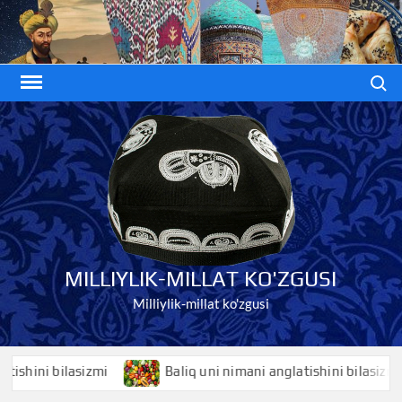
Skip
to
content
Search
MILLIYLIK-MILLAT KO'ZGUSI
Milliylik-millat ko'zgusi
ini bilasizmi
Baliq uni nimani anglatishini bilasizmi