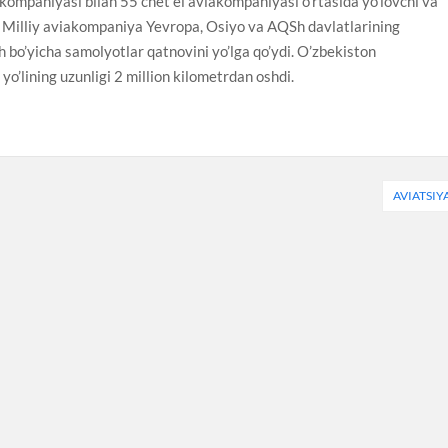
iakompaniyasi bilan 55 chet el aviakompaniyasi o’rtasida yo’lovchi va
i. Milliy aviakompaniya Yevropa, Osiyo va AQSh davlatlarining
h bo’yicha samolyotlar qatnovini yo’lga qo’ydi. O’zbekiston
’lining uzunligi 2 million kilometrdan oshdi.
AVIATSIY