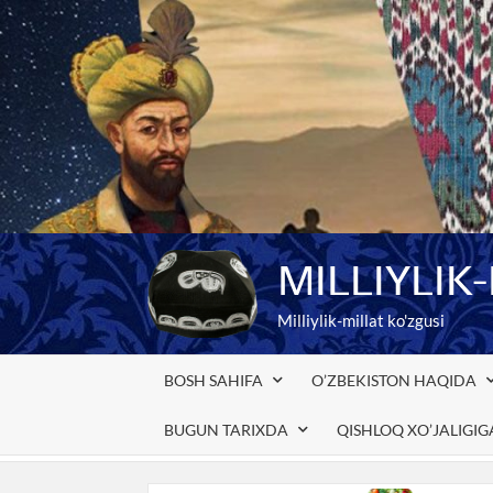
Skip
to
content
MILLIYLIK
Milliylik-millat ko'zgusi
BOSH SAHIFA
O’ZBEKISTON HAQIDA
BUGUN TARIXDA
QISHLOQ XO’JALIGI