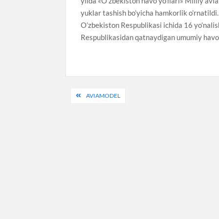
yilda «O’zbekiston havo yo’llari» Milliy av
yuklar tashish bo’yicha hamkorlik o’rnatild
O’zbekiston Respublikasi ichida 16 yo’nalis
Respublikasidan qatnaydigan umumiy havo yo
Post
AVIAMODEL
menyusi