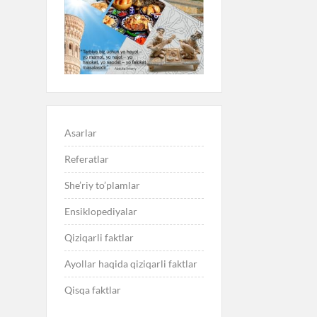
Asarlar
Referatlar
She’riy to’plamlar
Ensiklopediyalar
Qiziqarli faktlar
Ayollar haqida qiziqarli faktlar
Qisqa faktlar