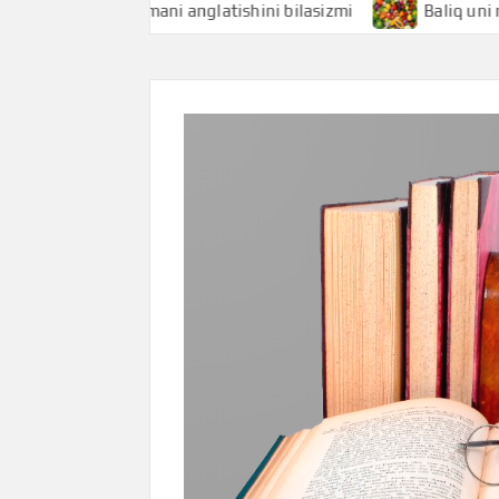
Baliqchi nimani anglatishini bilasizmi
Baliq uni nimani 