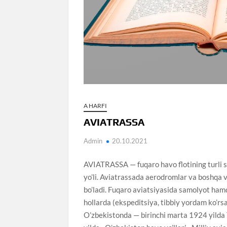
A HARFI
AVIATRASSA
Admin
20.10.2021
AVIATRASSA — fuqaro havo flotining turli 
yo’li. Aviatrassada aerodromlar va boshqa vo
bo’ladi. Fuqaro aviatsiyasida samolyot hamd
hollarda (ekspeditsiya, tibbiy yordam ko’r
O’zbekistonda — birinchi marta 1924 yilda