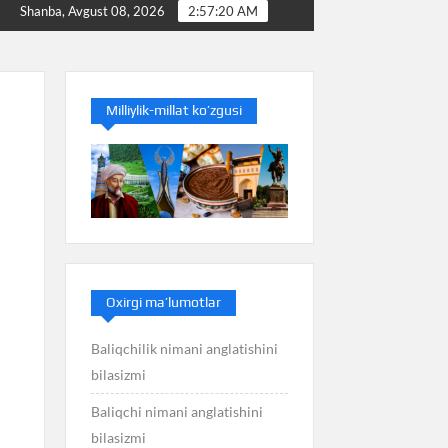
sizmi
Baliq nimani anglatishini bilasizmi
Balans 
Shanba, Avgust 08, 2026
2:57:20 AM
Milliylik-millat ko’zgusi
Oxirgi ma’lumotlar
Baliqchilik nimani anglatishini
bilasizmi
Baliqchi nimani anglatishini
bilasizmi