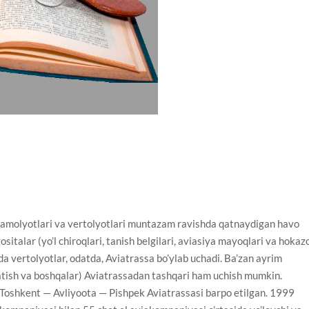
samolyotlari va vertolyotlari muntazam ravishda qatnaydigan havo
sitalar (yo’l chiroqlari, tanish belgilari, aviasiya mayoqlari va hokaz
a vertolyotlar, odatda, Aviatrassa bo’ylab uchadi. Ba’zan ayrim
satish va boshqalar) Aviatrassadan tashqari ham uchish mumkin.
 Toshkent — Avliyoota — Pishpek Aviatrassasi barpo etilgan. 1999