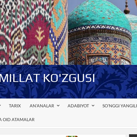
-MILLAT KO'ZGUSI
TARIX
AN’ANALAR
ADABIYOT
SO’NGGI YANGIL
GA OID ATAMALAR