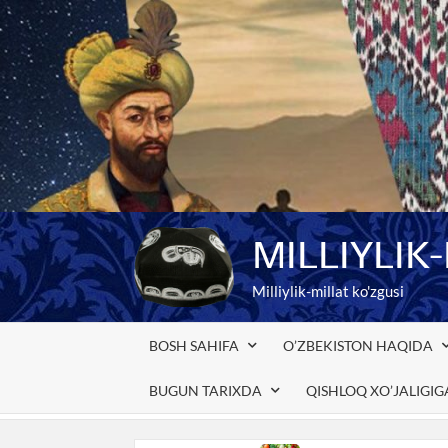
Skip
to
content
MILLIYLIK
Milliylik-millat ko'zgusi
BOSH SAHIFA
O’ZBEKISTON HAQIDA
BUGUN TARIXDA
QISHLOQ XO’JALIGI