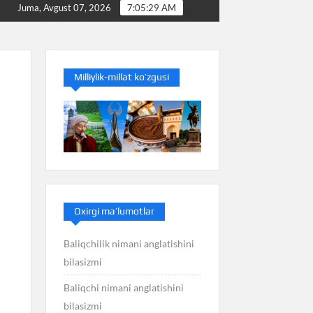
Baliq nimani anglatishini bilasizmi
Balans nimani anglat
Juma, Avgust 07, 2026
7:05:29 AM
Milliylik-millat ko’zgusi
Oxirgi ma’lumotlar
Baliqchilik nimani anglatishini
bilasizmi
Baliqchi nimani anglatishini
bilasizmi