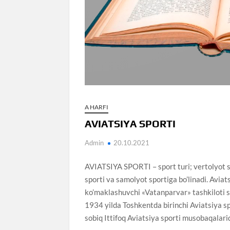
A HARFI
AVIATSIYA SPORTI
Admin
20.10.2021
AVIATSIYA SPORTI – sport turi; vertolyot sp
sporti va samolyot sportiga bo’linadi. Avia
ko’maklashuvchi «Vatanparvar» tashkiloti sh
1934 yilda Toshkentda birinchi Aviatsiya sp
sobiq Ittifoq Aviatsiya sporti musobaqalarid