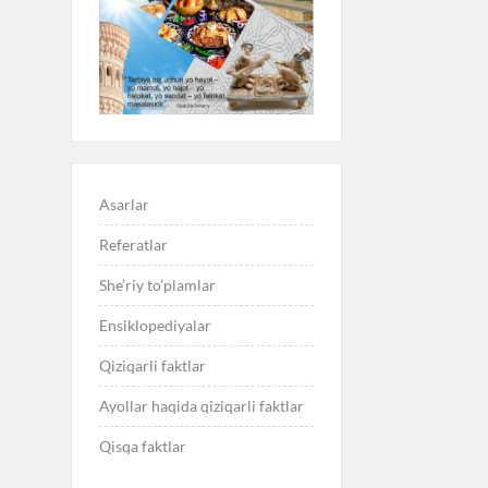
Asarlar
Referatlar
She’riy to’plamlar
Ensiklopediyalar
Qiziqarli faktlar
Ayollar haqida qiziqarli faktlar
Qisqa faktlar