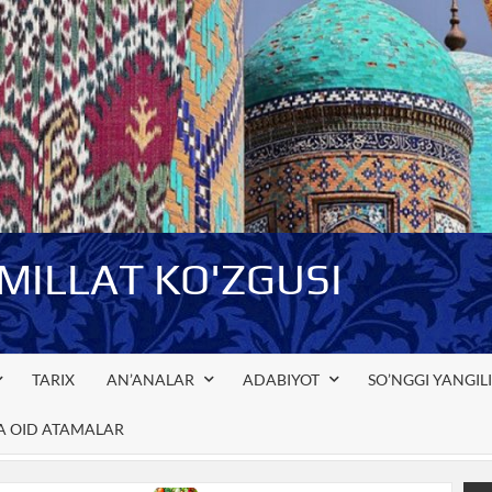
-MILLAT KO'ZGUSI
TARIX
AN’ANALAR
ADABIYOT
SO’NGGI YANGIL
GA OID ATAMALAR