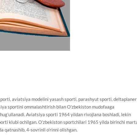
orti, aviatsiya modelini yasash sporti, parashyut sporti, deltaplaner
tsiya sportini ommalashtirish bilan O’zbekiston mudofaaga
ug’ullanadi. Aviatsiya sporti 1964 yildan rivojlana boshladi, lekin
orti klubi ochilgan. O’zbekiston sportchilari 1965 yilda birinchi mart
a qatnashib, 4-sovrinli o’rinni olishgan.