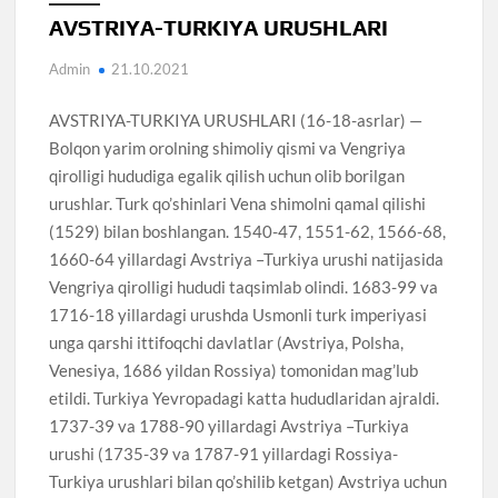
AVSTRIYA-TURKIYA URUSHLARI
Admin
21.10.2021
AVSTRIYA-TURKIYA URUSHLARI (16-18-asrlar) —
Bolqon yarim orolning shimoliy qismi va Vengriya
qirolligi hududiga egalik qilish uchun olib borilgan
urushlar. Turk qo’shinlari Vena shimolni qamal qilishi
(1529) bilan boshlangan. 1540-47, 1551-62, 1566-68,
1660-64 yillardagi Avstriya –Turkiya urushi natijasida
Vengriya qirolligi hududi taqsimlab olindi. 1683-99 va
1716-18 yillardagi urushda Usmonli turk imperiyasi
unga qarshi ittifoqchi davlatlar (Avstriya, Polsha,
Venesiya, 1686 yildan Rossiya) tomonidan mag’lub
etildi. Turkiya Yevropadagi katta hududlaridan ajraldi.
1737-39 va 1788-90 yillardagi Avstriya –Turkiya
urushi (1735-39 va 1787-91 yillardagi Rossiya-
Turkiya urushlari bilan qo’shilib ketgan) Avstriya uchun