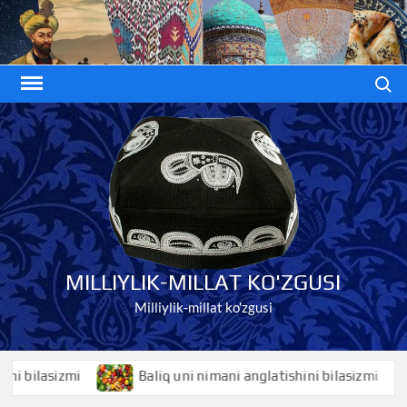
Skip
to
content
Search
MILLIYLIK-MILLAT KO'ZGUSI
Milliylik-millat ko'zgusi
ilasizmi
Baliq uni nimani anglatishini bilasizmi