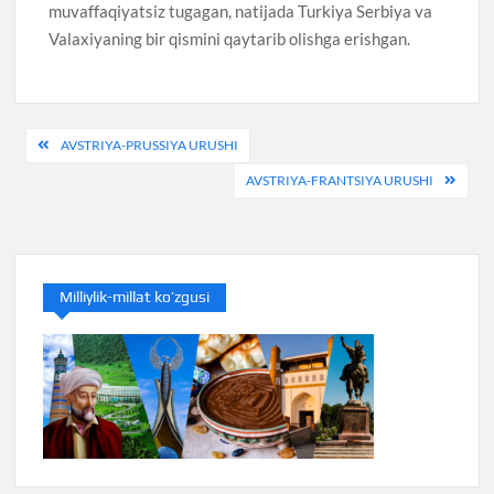
muvaffaqiyatsiz tugagan, natijada Turkiya Serbiya va
Valaxiyaning bir qismini qaytarib olishga erishgan.
Post
AVSTRIYA-PRUSSIYA URUSHI
menyusi
AVSTRIYA-FRANTSIYA URUSHI
Milliylik-millat ko’zgusi