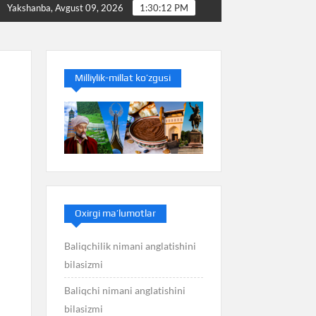
Baliq nimani anglatishini bilasizmi
Balans nimani ang
Yakshanba, Avgust 09, 2026
1:30:13 PM
Milliylik-millat ko’zgusi
Oxirgi ma’lumotlar
Baliqchilik nimani anglatishini
bilasizmi
Baliqchi nimani anglatishini
bilasizmi