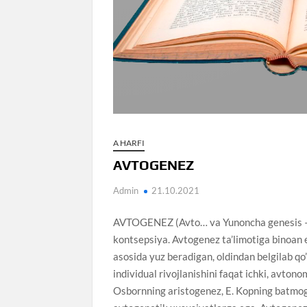
A HARFI
AVTOGENEZ
Admin
21.10.2021
AVTOGENEZ (Avto… va Yunoncha genesis – tug
kontsepsiya. Avtogenez ta’limotiga binoan 
asosida yuz beradigan, oldindan belgilab qo
individual rivojlanishini faqat ichki, avtono
Osbornning aristogenez, E. Kopning batmog