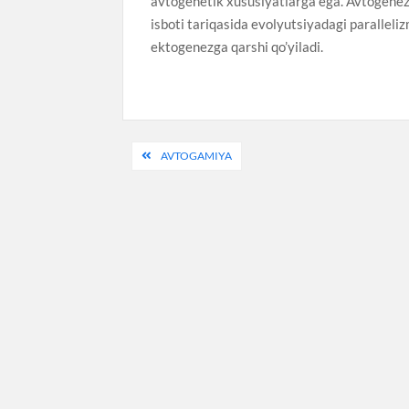
avtogenetik xususiyatlarga ega. Avtogenez 
isboti tariqasida evolyutsiyadagi paralleliz
ektogenezga qarshi qo’yiladi.
Post
AVTOGAMIYA
menyusi