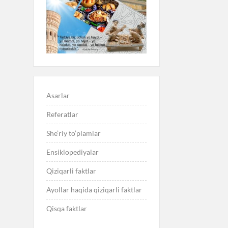
Asarlar
Referatlar
She’riy to’plamlar
Ensiklopediyalar
Qiziqarli faktlar
Ayollar haqida qiziqarli faktlar
Qisqa faktlar