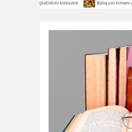
 nimani anglatishini bilasizmi
Baliq uni nimani anglatishi