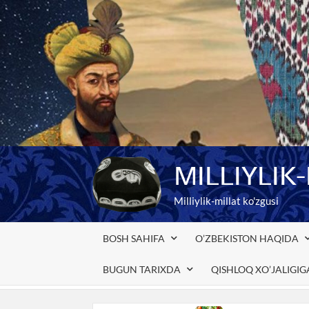
Skip
to
content
MILLIYLIK
Milliylik-millat ko'zgusi
BOSH SAHIFA
O’ZBEKISTON HAQIDA
BUGUN TARIXDA
QISHLOQ XO’JALIGI