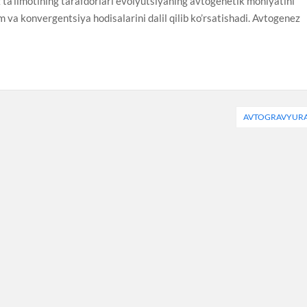
ta’limotining tarafdorlari evolyutsiyaning avtogenetik mohiyatini
m va konvergentsiya hodisalarini dalil qilib ko’rsatishadi. Avtogenez
AVTOGRAVYUR