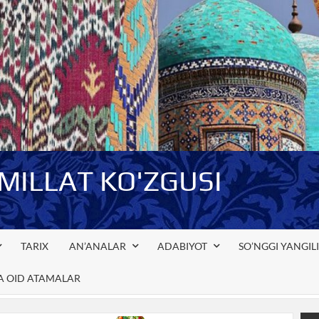
-MILLAT KO'ZGUSI
TARIX
AN’ANALAR
ADABIYOT
SO’NGGI YANGIL
GA OID ATAMALAR