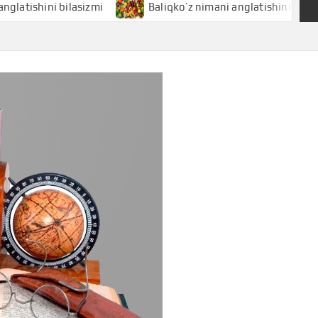
ni bilasizmi
Baliqko’z nimani anglatishini bilasizmi