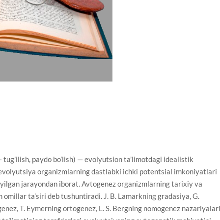
’ilish, paydo bo’lish) — evolyutsion ta’limotdagi idealistik
evolyutsiya organizmlarning dastlabki ichki potentsial imkoniyatlari
’yilgan jarayondan iborat. Avtogenez organizmlarning tarixiy va
m omillar ta’siri deb tushuntiradi. J. B. Lamarkning gradasiya, G.
enez, T. Eymerning ortogenez, L. S. Bergning nomogenez nazariyalar