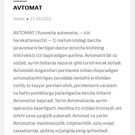
AVTOMAT
Admin
21.10.2021
AVTOMAT (Yunoncha automatos — o’zi
harakatlanuvchi) — 1) ma’lum ishdagi barcha
jarayonlarni berilgan dastur bo’yicha kishining
ishtirokisiz o’zi bajaradigan qurilma. Avtomatni bir oz
sozlab, ayrim hollarda nazorat qilib turish kerak bo’ladi.
Avtomobil dvigatellari porshenini ishlab chiqaradigan
avtomatlashtirilgan zavoddda metallni eritishdan
tortib, to tayyor porshen olish, porshenlarni saralash
va hatto yashiklarga joylashgacha barcha ishlarni
Avtomatlar bajaradi. Yarim Avtomatlarda ayrim
operasiya bajarilgach, mashina o’z-o’zidan to’xtaydi, uni
ishchi yana yurgizib yuboradi. Avtomat va yarim
Avtomatlar mashinasozlik, to’qimachilik, oziq-ovqat
sanoatlarida, qishloq xo’jaligida keng qo’llaniladi.