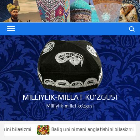
Skip
to
content
Search
MILLIYLIK-MILLAT KO'ZGUSI
Milliylik-millat ko'zgusi
bilasizmi
Baliq uni nimani anglatishini bilasizmi