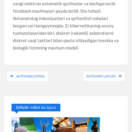
yangi elektron avtomatik qurilmalar va boshqaruvchi
hisoblash mashinalari paydo bo’ldi. Shu tufayli
Avtomatning imkoniyatlari va qo’llanilish sohalari
borgan sari kengaymoqda; 2) kibernetikaning asosiy
tushunchalaridan biri; diskret (rakamli) axborotlarni
diskret vaqt taktlari bilan qayta ishlaydigan texnika va
biologik tizimning mavhum modeli.
Post
AVTOMAGISTRAL
AVTOMAT LATUNI
menyusi
Milliylik-millat ko’zgusi