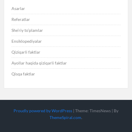
Asarlar
Referatlar
She’riy to’plamlar
Ensiklopediyalar
Qiziqarli faktlar
Ayollar haqida qiziqarli faktlar
Qisqa faktlar
Proudly powered by WordPress
|
Theme: TimesNews
|
By
ThemeSpiral.com
.