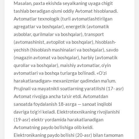
Masalan, paxta ekishda seyalkaning uyaga chigit
tashlab beradigan qismi oddiy Avtomat hisoblanadi.
Avtomatlar texnologik (turli avtomatlashtirilgan
agregatlar va boshqalar), energetik (avtomatik
asboblar, qurilmalar va boshqalar), transport
(avtomashinist, avtopilot va boshqalar), hisoblash-
yechish (hisoblash mashinalari va boshqalar), savdo
(magazin avtomat va boshqalar), harbiy (avtomatik
qurollar va boshqalar), maishiy avtomatlar, o’yin
avtomatlari va boshqa turlarga bo’linadi. «O’zi
harakatlanadigan» mexanizmlar qadimdan ma’lum.
Prujinali va mayatnikli soatlarning yaratilishi (17- asr)
Avtomat rivojiga ancha ta’sir etdi. Avtomatdan
sanoatda foydalanish 18-asrga — sanoat inqilobi
davriga to’g’ri keladi. Elektrotexnikaning rivojlanishi
(19-asr) elektr yordamida harakatlanadigan
Avtomatning paydo bo’lishiga olib keldi.
Elektronikaning paydo bo’lishi (20-asr) bilan tamoman