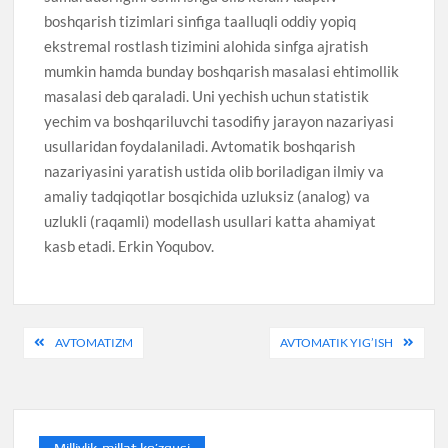
boshqarish tizimlari sinfiga taalluqli oddiy yopiq
ekstremal rostlash tizimini alohida sinfga ajratish
mumkin hamda bunday boshqarish masalasi ehtimollik
masalasi deb qaraladi. Uni yechish uchun statistik
yechim va boshqariluvchi tasodifiy jarayon nazariyasi
usullaridan foydalaniladi. Avtomatik boshqarish
nazariyasini yaratish ustida olib boriladigan ilmiy va
amaliy tadqiqotlar bosqichida uzluksiz (analog) va
uzlukli (raqamli) modellash usullari katta ahamiyat
kasb etadi. Erkin Yoqubov.
Post
AVTOMATIZM
AVTOMATIK YIG’ISH
menyusi