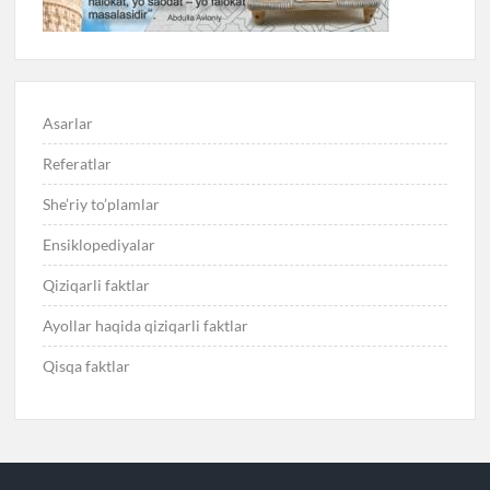
Asarlar
Referatlar
She’riy to’plamlar
Ensiklopediyalar
Qiziqarli faktlar
Ayollar haqida qiziqarli faktlar
Qisqa faktlar