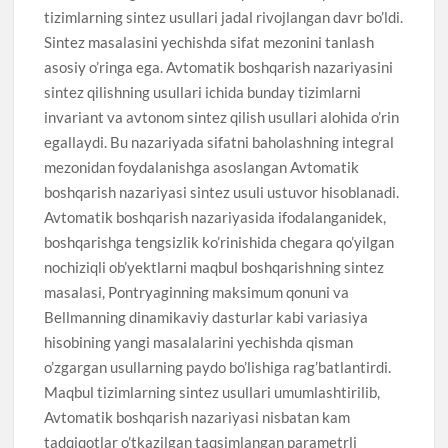
tizimlarning sintez usullari jadal rivojlangan davr bo’ldi.
Sintez masalasini yechishda sifat mezonini tanlash
asosiy o’ringa ega. Avtomatik boshqarish nazariyasini
sintez qilishning usullari ichida bunday tizimlarni
invariant va avtonom sintez qilish usullari alohida o’rin
egallaydi. Bu nazariyada sifatni baholashning integral
mezonidan foydalanishga asoslangan Avtomatik
boshqarish nazariyasi sintez usuli ustuvor hisoblanadi.
Avtomatik boshqarish nazariyasida ifodalanganidek,
boshqarishga tengsizlik ko’rinishida chegara qo’yilgan
nochiziqli ob’yektlarni maqbul boshqarishning sintez
masalasi, Pontryaginning maksimum qonuni va
Bellmanning dinamikaviy dasturlar kabi variasiya
hisobining yangi masalalarini yechishda qisman
o’zgargan usullarning paydo bo’lishiga rag’batlantirdi.
Maqbul tizimlarning sintez usullari umumlashtirilib,
Avtomatik boshqarish nazariyasi nisbatan kam
tadqiqotlar o’tkazilgan taqsimlangan parametrli