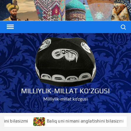
Skip
to
content
Search
MILLIYLIK-MILLAT KO'ZGUSI
Milliylik-millat ko'zgusi
lasizmi
Baliq uni nimani anglatishini bilasizmi
B