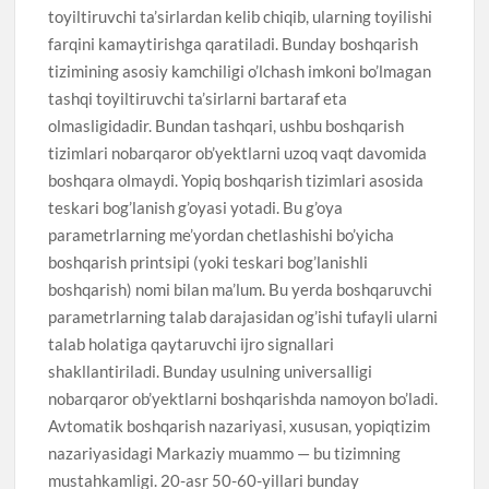
toyiltiruvchi ta’sirlardan kelib chiqib, ularning toyilishi
farqini kamaytirishga qaratiladi. Bunday boshqarish
tizimining asosiy kamchiligi o’lchash imkoni bo’lmagan
tashqi toyiltiruvchi ta’sirlarni bartaraf eta
olmasligidadir. Bundan tashqari, ushbu boshqarish
tizimlari nobarqaror ob’yektlarni uzoq vaqt davomida
boshqara olmaydi. Yopiq boshqarish tizimlari asosida
teskari bog’lanish g’oyasi yotadi. Bu g’oya
parametrlarning me’yordan chetlashishi bo’yicha
boshqarish printsipi (yoki teskari bog’lanishli
boshqarish) nomi bilan ma’lum. Bu yerda boshqaruvchi
parametrlarning talab darajasidan og’ishi tufayli ularni
talab holatiga qaytaruvchi ijro signallari
shakllantiriladi. Bunday usulning universalligi
nobarqaror ob’yektlarni boshqarishda namoyon bo’ladi.
Avtomatik boshqarish nazariyasi, xususan, yopiqtizim
nazariyasidagi Markaziy muammo — bu tizimning
mustahkamligi. 20-asr 50-60-yillari bunday