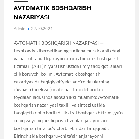
AVTOMATIK BOSHQARISH
NAZARIYASI
Admin
22.10.2021
AVTOMATIK BOSHQARISH NAZARIYASI —
texnikaviy kibernetikaning turlicha murakkablikdagi
va har xil tabiatli jarayonlarni avtomatik boshqarish
tizimlari (ABT)ni yaratish ustida ilmiy tadqiqot ishlari
olib boruvchi bo’limi. Avtomatik boshqarish
nazariyasida haqiqiy ob’yektlar o’rnida ularning
o’xshash (adekvat) matematik modellaridan
foydalaniladi. Unda asosan ikki muammo: Avtomatik
boshqarish nazariyasi taxlili va sintezi ustida
tadqiqotlar olib boriladi. Ikki xil boshqarish tizimi, ya’ni
ochiq va yopiq boshqarish tizimlari jarayonlarni
boshqarish tarzi bo’yicha bir-biridan farq qiladi.
Birinchisida boshqaruvchi ta’sirlar jarayonni