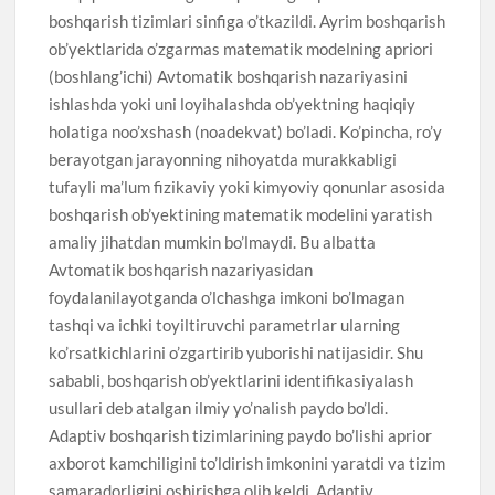
boshqarish tizimlari sinfiga o’tkazildi. Ayrim boshqarish
ob’yektlarida o’zgarmas matematik modelning apriori
(boshlang’ichi) Avtomatik boshqarish nazariyasini
ishlashda yoki uni loyihalashda ob’yektning haqiqiy
holatiga noo’xshash (noadekvat) bo’ladi. Ko’pincha, ro’y
berayotgan jarayonning nihoyatda murakkabligi
tufayli ma’lum fizikaviy yoki kimyoviy qonunlar asosida
boshqarish ob’yektining matematik modelini yaratish
amaliy jihatdan mumkin bo’lmaydi. Bu albatta
Avtomatik boshqarish nazariyasidan
foydalanilayotganda o’lchashga imkoni bo’lmagan
tashqi va ichki toyiltiruvchi parametrlar ularning
ko’rsatkichlarini o’zgartirib yuborishi natijasidir. Shu
sababli, boshqarish ob’yektlarini identifikasiyalash
usullari deb atalgan ilmiy yo’nalish paydo bo’ldi.
Adaptiv boshqarish tizimlarining paydo bo’lishi aprior
axborot kamchiligini to’ldirish imkonini yaratdi va tizim
samaradorligini oshirishga olib keldi. Adaptiv