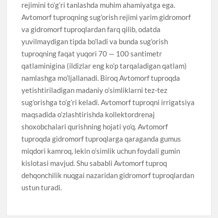
rejimini to’g’ri tanlashda muhim ahamiyatga ega.
Avtomorf tuproqning sug’orish rejimi yarim gidromorf
va gidromorf tuproqlardan farq qilib, odatda
yuvilmaydigan tipda bo’ladi va bunda sug’orish
tuproqning faqat yuqori 70 — 100 santimetr
qatlaminigina (ildizlar eng ko’p tarqaladigan qatlam)
namlashga mo’ljallanadi. Biroq Avtomorf tuproqda
yetishtiriladigan madaniy o’simliklarni tez-tez
sug’orishga to’g’ri keladi. Avtomorf tuproqni irrigatsiya
maqsadida o’zlashtirishda kollektordrenaj
shoxobchalari qurishning hojati yo’q. Avtomorf
tuproqda gidromorf tuproqlarga qaraganda gumus
miqdori kamroq, lekin o’simlik uchun foydali gumin
kislotasi mavjud. Shu sababli Avtomorf tuproq
dehqonchilik nuqgai nazaridan gidromorf tuproqlardan
ustun turadi.