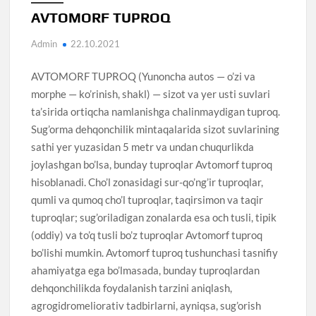
AVTOMORF TUPROQ
Admin
22.10.2021
AVTOMORF TUPROQ (Yunoncha autos — o’zi va
morphe — ko’rinish, shakl) — sizot va yer usti suvlari
ta’sirida ortiqcha namlanishga chalinmaydigan tuproq.
Sug’orma dehqonchilik mintaqalarida sizot suvlarining
sathi yer yuzasidan 5 metr va undan chuqurlikda
joylashgan bo’lsa, bunday tuproqlar Avtomorf tuproq
hisoblanadi. Cho’l zonasidagi sur-qo’ng’ir tuproqlar,
qumli va qumoq cho’l tuproqlar, taqirsimon va taqir
tuproqlar; sug’oriladigan zonalarda esa och tusli, tipik
(oddiy) va to’q tusli bo’z tuproqlar Avtomorf tuproq
bo’lishi mumkin. Avtomorf tuproq tushunchasi tasnifiy
ahamiyatga ega bo’lmasada, bunday tuproqlardan
dehqonchilikda foydalanish tarzini aniqlash,
agrogidromeliorativ tadbirlarni, ayniqsa, sug’orish