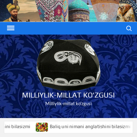
Skip
to
content
Search
MILLIYLIK-MILLAT KO'ZGUSI
Milliylik-millat ko'zgusi
bilasizmi
Baliq uni nimani anglatishini bilasizmi