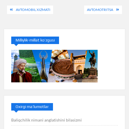
Post
AVTOMOBIL XIZMATI
AVTOMOTRITSA
menyusi
Milliylik-millat ko’zgusi
Oxirgi ma’lumotlar
Baliqchilik nimani anglatishini bilasizmi