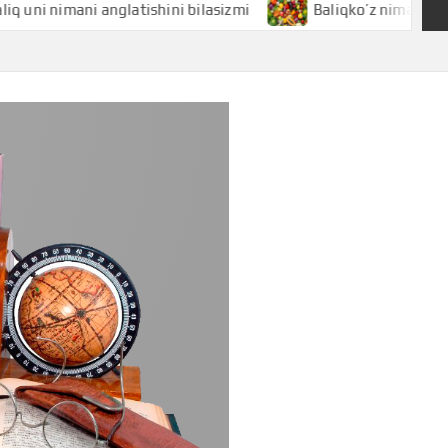
nimani anglatishini bilasizmi
Baliqko’z nimani anglatishi