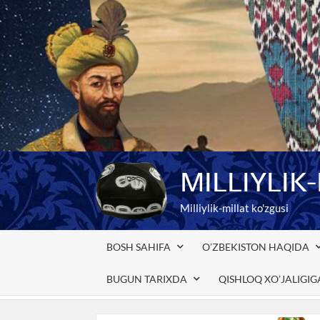
Skip
to
content
MILLIYLIK
Milliylik-millat ko'zgusi
BOSH SAHIFA
O’ZBEKISTON HAQIDA
BUGUN TARIXDA
QISHLOQ XO’JALIGI