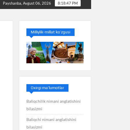
ni bilasizmi
Baliq nimani anglatishini bilasizmi
Payshanba, Avgust 06, 2026
8:18:48 PM
Milliylik-millat ko’zgusi
Oxirgi ma’lumotlar
Baliqchilik nimani anglatishini
bilasizmi
Baliqchi nimani anglatishini
bilasizmi