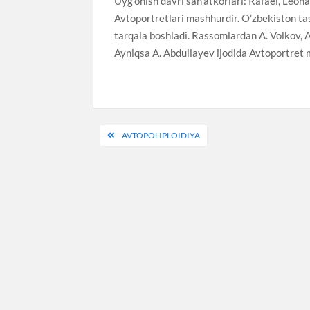
Uyg’onish davri san’atkorlari: Rafael, Leo
Avtoportretlari mashhurdir. O’zbekiston ta
tarqala boshladi. Rassomlardan A. Volkov, 
Ayniqsa A. Abdullayev ijodida Avtoportret m
Post
AVTOPOLIPLOIDIYA
menyusi