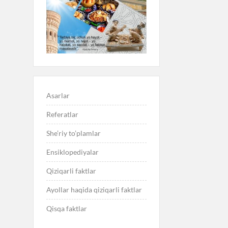
Asarlar
Referatlar
She’riy to’plamlar
Ensiklopediyalar
Qiziqarli faktlar
Ayollar haqida qiziqarli faktlar
Qisqa faktlar