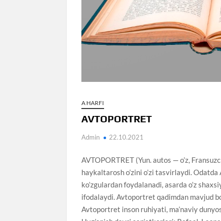
A HARFI
AVTOPORTRET
Admin
22.10.2021
AVTOPORTRET (Yun. autos — o’z, Fransuzcha
haykaltarosh o’zini o’zi tasvirlaydi. Odatda
ko’zgulardan foydalanadi, asarda o’z shaxsiyat
ifodalaydi. Avtoportret qadimdan mavjud bo’l
Avtoportret inson ruhiyati, ma’naviy dunyos