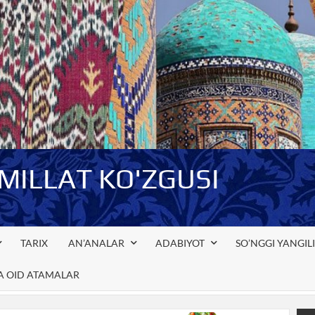
-MILLAT KO'ZGUSI
TARIX
AN’ANALAR
ADABIYOT
SO’NGGI YANGIL
GA OID ATAMALAR