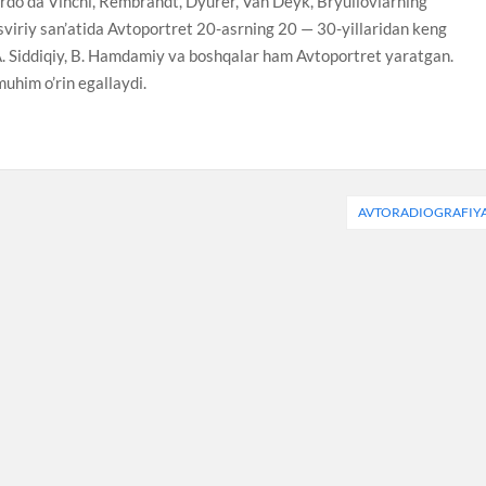
nardo da Vinchi, Rembrandt, Dyurer, Van Deyk, Bryullovlarning
sviriy san’atida Avtoportret 20-asrning 20 — 30-yillaridan keng
A. Siddiqiy, B. Hamdamiy va boshqalar ham Avtoportret yaratgan.
uhim o’rin egallaydi.
AVTORADIOGRAFIY