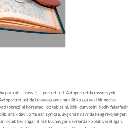
 portrait — tasvir) — portret turi. Avtoportretda rassom yoki
 Avtoportret ustida ishlayotganda muallif ko’zgu yoki bir nechta
i (obrazi)ni ko’rsatadi, o’z tabiatini, ichki dunyosini, ijodiy falsafasi
ib, antik davr, o’rta asr, ayniqsa, uyg’onish davrida keng rivojlangan.
ini ochib berishga intilish kuchaygan davrlarda ko’plab yaratilgan.