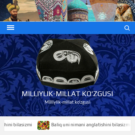
Skip
to
content
Search
MILLIYLIK-MILLAT KO'ZGUSI
Milliylik-millat ko'zgusi
i bilasizmi
Baliq uni nimani anglatishini bilasizmi