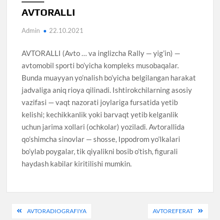
AVTORALLI
Admin
22.10.2021
AVTORALLI (Avto … va inglizcha Rally — yig’in) —
avtomobil sporti bo’yicha kompleks musobaqalar.
Bunda muayyan yo’nalish bo’yicha belgilangan harakat
jadvaliga aniq rioya qilinadi. Ishtirokchilarning asosiy
vazifasi — vaqt nazorati joylariga fursatida yetib
kelishi; kechikkanlik yoki barvaqt yetib kelganlik
uchun jarima xollari (ochkolar) yoziladi. Avtorallida
qo’shimcha sinovlar — shosse, Ippodrom yo’lkalari
bo’ylab poygalar, tik qiyalikni bosib o’tish, figurali
haydash kabilar kiritilishi mumkin.
Post
AVTORADIOGRAFIYA
AVTOREFERAT