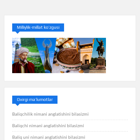
menyusi
Milliylik-millat ko’zgusi
Oxirgi ma’lumotlar
Baliqchilik nimani anglatishini bilasizmi
Baliqchi nimani anglatishini bilasizmi
Baliq uni nimani anglatishini bilasizmi