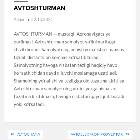
AVTOSHTURMAN
Admin
22.10.2021
AVTOSHTURMAN — mustaqil Aeronavigatsiya
qurilmasi. Avtoshturman samolyot yo’lini xaritaga
chizib boradi. Samolyotning uchish yo’nalishini maxsus
tizimli distantsion kompas ko’rsatib turadi.
Samolyotning havoga nisbatan tezligi haqiqiy havo
ko’rsatkichidan qayd qiluvchi moslamaga uzatiladi.
Shamolning yo’nalishi va tezligiga oid tuzatma kiritilsa,
Avtoshturman samolyotning yo’lini yerga nisbatan,
tuzatma kiritilmasa, havoga nisbatan qayd qilib boradi
yoki ko’rsatadi.
Post
AVTOCHANA
AVTOELEKTRON PROYEKTOR