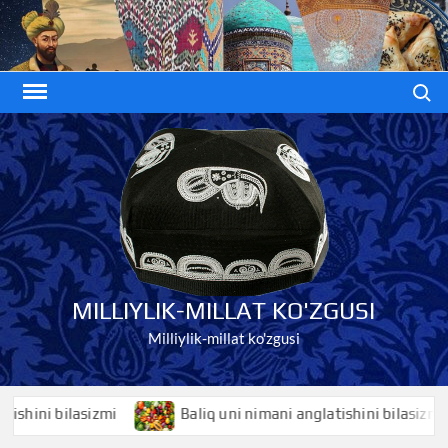
Skip
to
content
Search
MILLIYLIK-MILLAT KO'ZGUSI
Milliylik-millat ko'zgusi
ni bilasizmi
Baliq uni nimani anglatishini bilasizmi