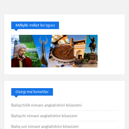
menyusi
Milliylik-millat ko’zgusi
Oxirgi ma’lumotlar
Baliqchilik nimani anglatishini bilasizmi
Baliqchi nimani anglatishini bilasizmi
Baliq uni nimani anglatishini bilasizmi