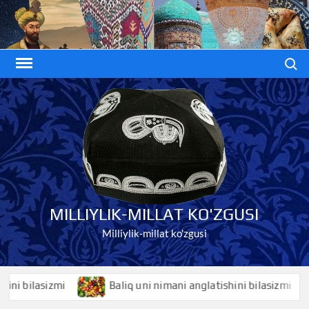
Skip
to
content
Search
MILLIYLIK-MILLAT KO'ZGUSI
Milliylik-millat ko'zgusi
 bilasizmi
Baliq uni nimani anglatishini bilasizmi