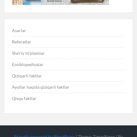
Asarlar
Referatlar
She’riy to’plamlar
Ensiklopediyalar
Qiziqarli faktlar
Ayollar haqida qiziqarli faktlar
Qisqa faktlar
Proudly powered by WordPress
|
Theme: TimesNews
|
By