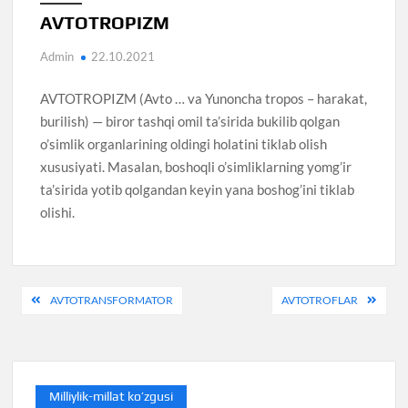
AVTOTROPIZM
Admin
22.10.2021
AVTOTROPIZM (Avto … va Yunoncha tropos – harakat,
burilish) — biror tashqi omil ta’sirida bukilib qolgan
o’simlik organlarining oldingi holatini tiklab olish
xususiyati. Masalan, boshoqli o’simliklarning yomg’ir
ta’sirida yotib qolgandan keyin yana boshog’ini tiklab
olishi.
Post
AVTOTRANSFORMATOR
AVTOTROFLAR
menyusi
Milliylik-millat ko’zgusi