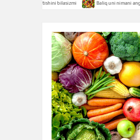
mani anglatishini bilasizmi
Baliq uni nimani anglatishini 