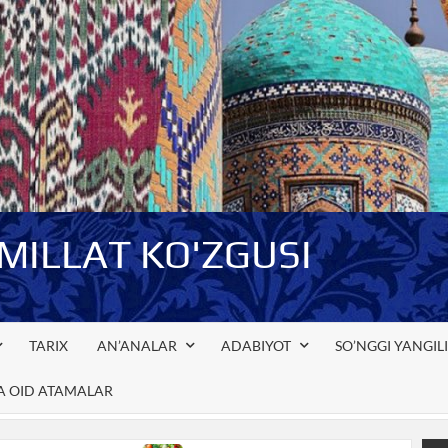
-MILLAT KO'ZGUSI
TARIX
AN’ANALAR
ADABIYOT
SO’NGGI YANGIL
GA OID ATAMALAR