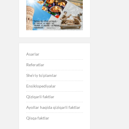
Asarlar
Referatlar
She’riy to’plamlar
Ensiklopediyalar
Qiziqarli faktlar
Ayollar haqida qiziqarli faktlar
Qisqa faktlar