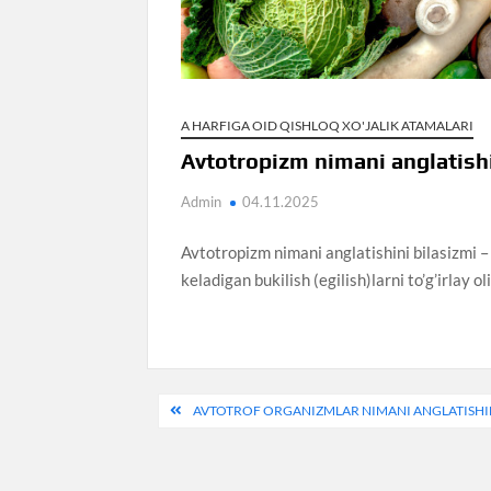
A HARFIGA OID QISHLOQ XO'JALIK ATAMALARI
Avtotropizm nimani anglatishi
Admin
04.11.2025
Avtotropizm nimani anglatishini bilasizmi – 
keladigan bukilish (egilish)larni to’g’irlay ol
Post
AVTOTROF ORGANIZMLAR NIMANI ANGLATISHIN
menyusi