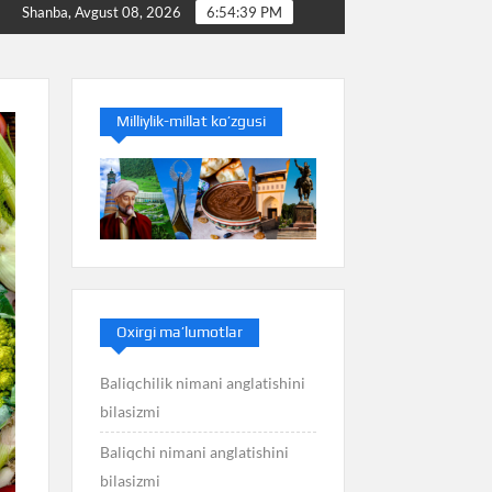
Baliq nimani anglatishini bilasizmi
Balans nimani anglat
Shanba, Avgust 08, 2026
6:54:40 PM
Milliylik-millat ko’zgusi
Oxirgi ma’lumotlar
Baliqchilik nimani anglatishini
bilasizmi
Baliqchi nimani anglatishini
bilasizmi