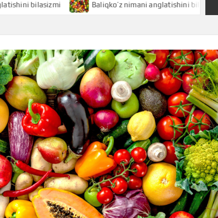
bilasizmi
Baliqko’z nimani anglatishini bilasizmi