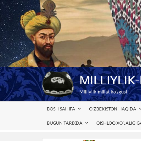
Skip
to
content
MILLIYLIK
Milliylik-millat ko'zgusi
BOSH SAHIFA
O’ZBEKISTON HAQIDA
BUGUN TARIXDA
QISHLOQ XO’JALIGI