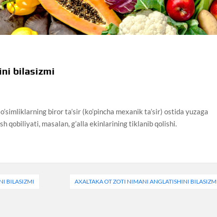
ni bilasizmi
o’simliklarning biror ta’sir (ko’pincha mexanik ta’sir) ostida yuzaga
ish qobiliyati, masalan, g’alla ekinlarining tiklanib qolishi.
I BILASIZMI
AXALTAKA OT ZOTI NIMANI ANGLATISHINI BILASIZM