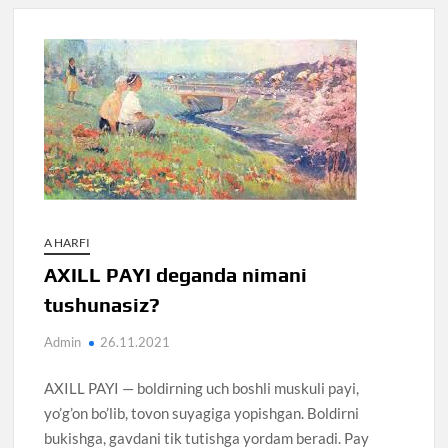
A HARFI
AXILL PAYI deganda nimani
tushunasiz?
Admin
26.11.2021
AXILL PAYI — boldirning uch boshli muskuli payi,
yo’g’on bo’lib, tovon suyagiga yopishgan. Boldirni
bukishga, gavdani tik tutishga yordam beradi. Pay