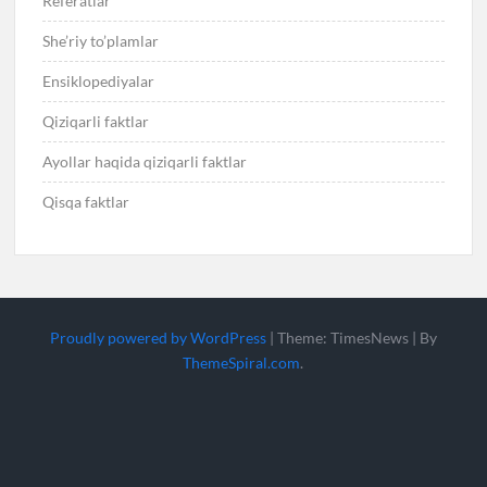
Referatlar
She’riy to’plamlar
Ensiklopediyalar
Qiziqarli faktlar
Ayollar haqida qiziqarli faktlar
Qisqa faktlar
Proudly powered by WordPress
|
Theme: TimesNews
|
By
ThemeSpiral.com
.