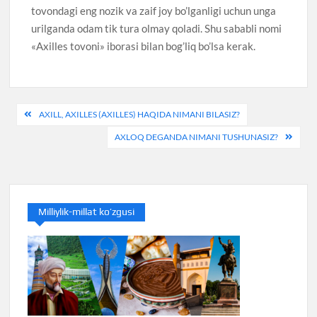
tovondagi eng nozik va zaif joy bo’lganligi uchun unga
urilganda odam tik tura olmay qoladi. Shu sababli nomi
«Axilles tovoni» iborasi bilan bog’liq bo’lsa kerak.
Post
AXILL, AXILLES (AXILLES) HAQIDA NIMANI BILASIZ?
menyusi
AXLOQ DEGANDA NIMANI TUSHUNASIZ?
Milliylik-millat ko’zgusi