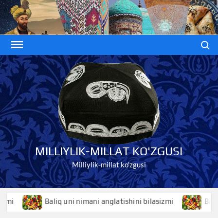
Skip
to
content
Search
MILLIYLIK-MILLAT KO'ZGUSI
Milliylik-millat ko'zgusi
Baliq uni nimani anglatishini bilasizmi
Baliqko’z