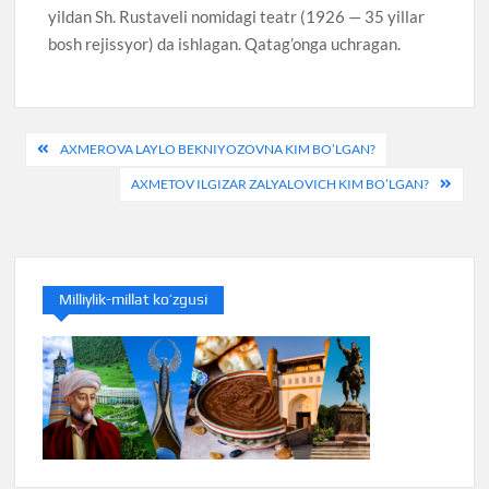
yildan Sh. Rustaveli nomidagi teatr (1926 — 35 yillar
bosh rejissyor) da ishlagan. Qatag’onga uchragan.
Post
AXMEROVA LAYLO BEKNIYOZOVNA KIM BO’LGAN?
menyusi
AXMETOV ILGIZAR ZALYALOVICH KIM BO’LGAN?
Milliylik-millat ko’zgusi