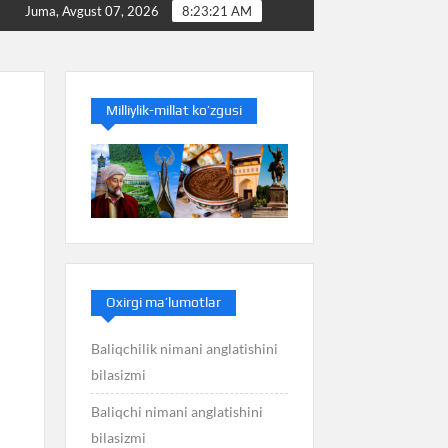
Baliq nimani anglatishini bilasizmi
Balans nimani a
Juma, Avgust 07, 2026
8:23:22 AM
Milliylik-millat ko’zgusi
Oxirgi ma’lumotlar
Baliqchilik nimani anglatishini
bilasizmi
Baliqchi nimani anglatishini
bilasizmi