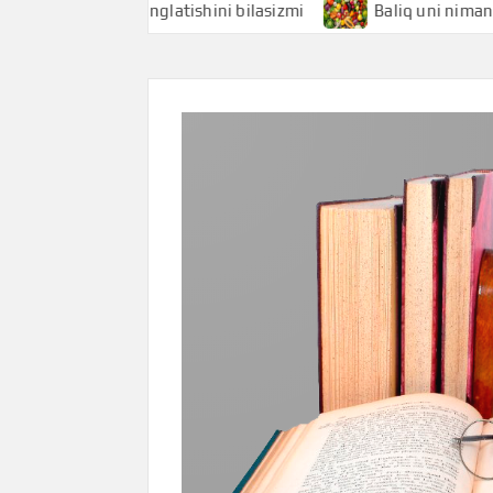
hi nimani anglatishini bilasizmi
Baliq uni nimani anglati