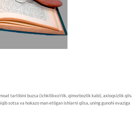
 tartibini buzsa (ichkilikxo’rlik, qimorbozlik kabi), axloqsizlik qils
iqib sotsa va hokazo man etilgan ishlarni qilsa, uning gunohi evaziga