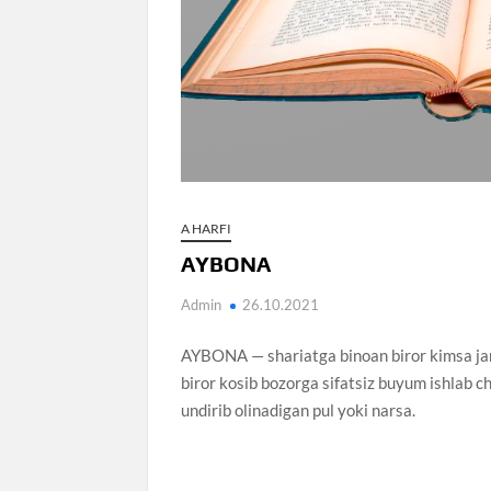
A HARFI
AYBONA
Admin
26.10.2021
AYBONA — shariatga binoan biror kimsa jamoat
biror kosib bozorga sifatsiz buyum ishlab ch
undirib olinadigan pul yoki narsa.