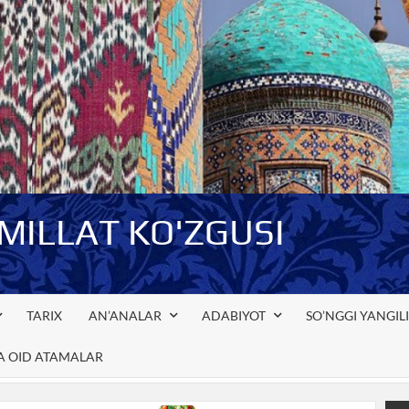
-MILLAT KO'ZGUSI
TARIX
AN’ANALAR
ADABIYOT
SO’NGGI YANGIL
GA OID ATAMALAR