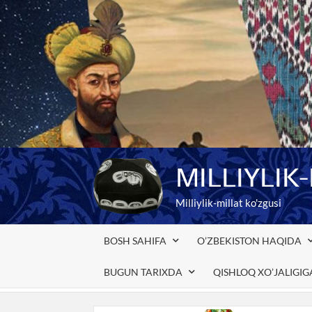
Skip
to
content
MILLIYLIK
Milliylik-millat ko'zgusi
BOSH SAHIFA
O’ZBEKISTON HAQIDA
BUGUN TARIXDA
QISHLOQ XO’JALIGI