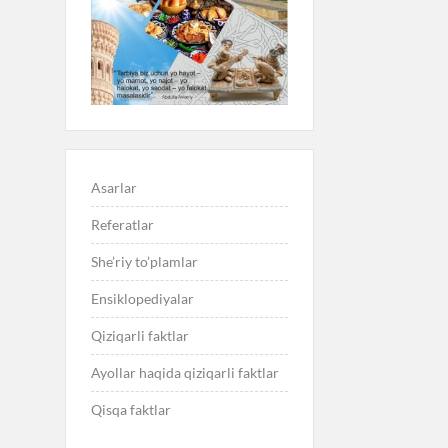
Asarlar
Referatlar
She’riy to’plamlar
Ensiklopediyalar
Qiziqarli faktlar
Ayollar haqida qiziqarli faktlar
Qisqa faktlar