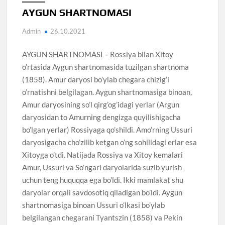
AYGUN SHARTNOMASI
Admin
26.10.2021
AYGUN SHARTNOMASI – Rossiya bilan Xitoy
o’rtasida Aygun shartnomasida tuzilgan shartnoma
(1858). Amur daryosi bo’ylab chegara chizig’i
o’rnatishni belgilagan. Aygun shartnomasiga binoan,
Amur daryosining so’l qirg’og’idagi yerlar (Argun
daryosidan to Amurning dengizga quyilishigacha
bo’lgan yerlar) Rossiyaga qo’shildi. Amo’rning Ussuri
daryosigacha cho’zilib ketgan o’ng sohilidagi erlar esa
Xitoyga o’tdi. Natijada Rossiya va Xitoy kemalari
Amur, Ussuri va So’ngari daryolarida suzib yurish
uchun teng huquqqa ega bo’ldi. Ikki mamlakat shu
daryolar orqali savdosotiq qiladigan bo’ldi. Aygun
shartnomasiga binoan Ussuri o’lkasi bo’ylab
belgilangan chegarani Tyantszin (1858) va Pekin