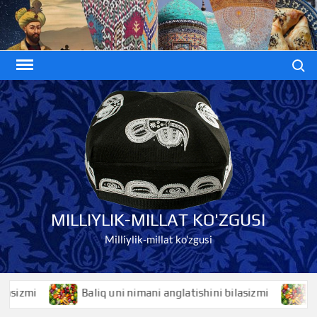
Skip
to
content
Search
MILLIYLIK-MILLAT KO'ZGUSI
Milliylik-millat ko'zgusi
mi
Baliq uni nimani anglatishini bilasizmi
Baliqk