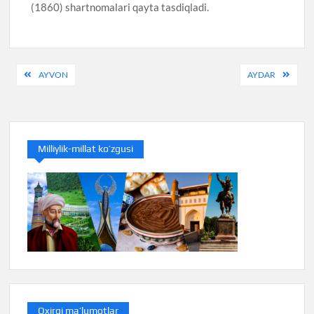
(1860) shartnomalari qayta tasdiqladi.
Post
AYVON
AYDAR
menyusi
Milliylik-millat ko’zgusi
Oxirgi ma’lumotlar