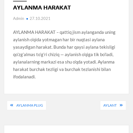
AYLANMA HARAKAT
Admin
27.10.2021
AYLANMA HARAKAT – qattiq jism aylanganda uning
aylanish o’qida yotmagan har bir nuqtasi aylana
yasaydigan harakat. Bunda har qaysi aylana tekisligi
qo’zg’almas to’g’ri chiziq — aylanish o’qiga tik bo’ladi,
aylanalarning markazi esa shu o’qda yotadi. Aylanma
harakat burchak tezligi va burchak tezlanishi bilan
ifodalanadi.
Post
AYLANMA PLUG
AYLANT
menyusi