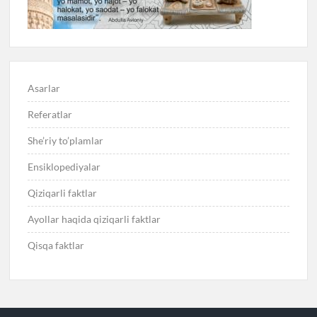
Asarlar
Referatlar
She’riy to’plamlar
Ensiklopediyalar
Qiziqarli faktlar
Ayollar haqida qiziqarli faktlar
Qisqa faktlar