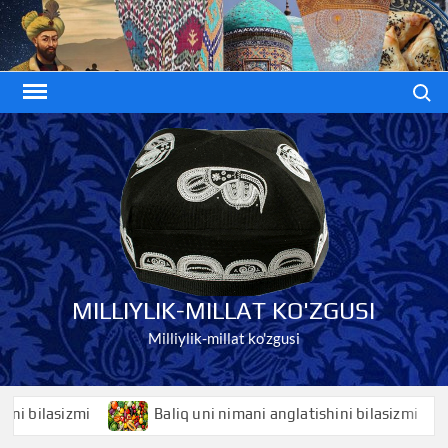
Skip
to
content
Search
MILLIYLIK-MILLAT KO'ZGUSI
Milliylik-millat ko'zgusi
ilasizmi
Baliq uni nimani anglatishini bilasizmi