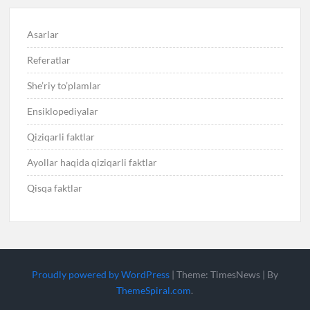
Asarlar
Referatlar
She’riy to’plamlar
Ensiklopediyalar
Qiziqarli faktlar
Ayollar haqida qiziqarli faktlar
Qisqa faktlar
Proudly powered by WordPress
|
Theme: TimesNews
|
By
ThemeSpiral.com
.