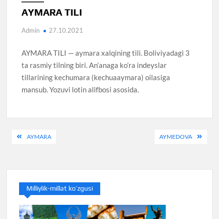
AYMARA TILI
Admin
27.10.2021
AYMARA TILI — aymara xalqining tili. Boliviyadagi 3
ta rasmiy tilning biri. An’anaga ko’ra indeyslar
tillarining kechumara (kechuaaymara) oilasiga
mansub. Yozuvi lotin alifbosi asosida.
Post
AYMARA
AYMEDOVA
menyusi
Milliylik-millat ko’zgusi