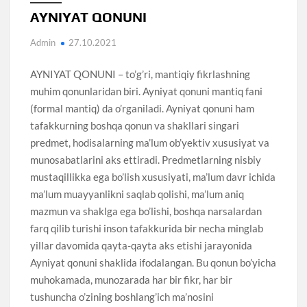
AYNIYAT QONUNI
Admin
27.10.2021
AYNIYAT QONUNI – to’g’ri, mantiqiy fikrlashning
muhim qonunlaridan biri. Ayniyat qonuni mantiq fani
(formal mantiq) da o’rganiladi. Ayniyat qonuni ham
tafakkurning boshqa qonun va shakllari singari
predmet, hodisalarning ma’lum ob’yektiv xususiyat va
munosabatlarini aks ettiradi. Predmetlarning nisbiy
mustaqillikka ega bo’lish xususiyati, ma’lum davr ichida
ma’lum muayyanlikni saqlab qolishi, ma’lum aniq
mazmun va shaklga ega bo’lishi, boshqa narsalardan
farq qilib turishi inson tafakkurida bir necha minglab
yillar davomida qayta-qayta aks etishi jarayonida
Ayniyat qonuni shaklida ifodalangan. Bu qonun bo’yicha
muhokamada, munozarada har bir fikr, har bir
tushuncha o’zining boshlang’ich ma’nosini