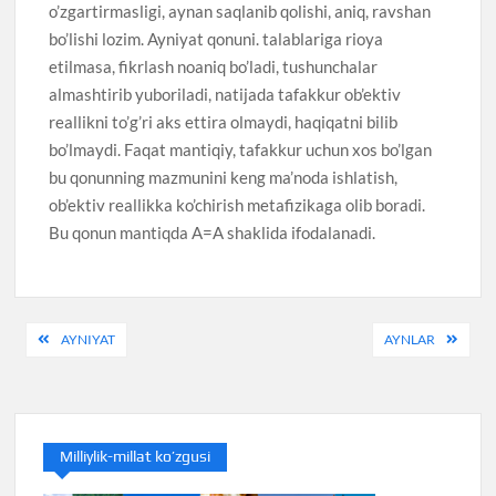
o’zgartirmasligi, aynan saqlanib qolishi, aniq, ravshan
bo’lishi lozim. Ayniyat qonuni. talablariga rioya
etilmasa, fikrlash noaniq bo’ladi, tushunchalar
almashtirib yuboriladi, natijada tafakkur ob’ektiv
reallikni to’g’ri aks ettira olmaydi, haqiqatni bilib
bo’lmaydi. Faqat mantiqiy, tafakkur uchun xos bo’lgan
bu qonunning mazmunini keng ma’noda ishlatish,
ob’ektiv reallikka ko’chirish metafizikaga olib boradi.
Bu qonun mantiqda A=A shaklida ifodalanadi.
Post
AYNIYAT
AYNLAR
menyusi
Milliylik-millat ko’zgusi