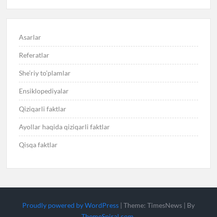
Asarlar
Referatlar
She’riy to’plamlar
Ensiklopediyalar
Qiziqarli faktlar
Ayollar haqida qiziqarli faktlar
Qisqa faktlar
Proudly powered by WordPress
|
Theme: TimesNews
|
By
ThemeSpiral.com
.