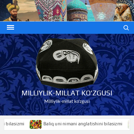
Skip
to
content
Search
MILLIYLIK-MILLAT KO'ZGUSI
Milliylik-millat ko'zgusi
lasizmi
Baliq uni nimani anglatishini bilasizmi
Ba