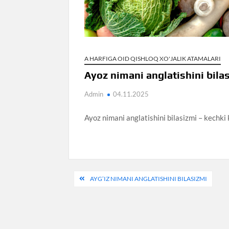
A HARFIGA OID QISHLOQ XO'JALIK ATAMALARI
Ayoz nimani anglatishini bila
Admin
04.11.2025
Ayoz nimani anglatishini bilasizmi – kechki
Post
AYG’IZ NIMANI ANGLATISHINI BILASIZMI
menyusi