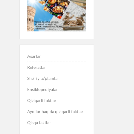
Asarlar
Referatlar
She’riy to’plamlar
Ensiklopediyalar
Qiziqarli faktlar
Ayollar haqida qiziqarli faktlar
Qisqa faktlar