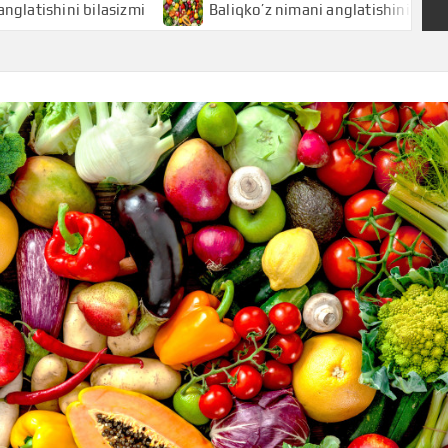
ni bilasizmi
Baliqko’z nimani anglatishini bilasizmi