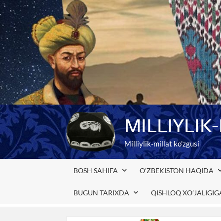
Skip
to
content
MILLIYLIK
Milliylik-millat ko'zgusi
BOSH SAHIFA
O’ZBEKISTON HAQIDA
BUGUN TARIXDA
QISHLOQ XO’JALIGI