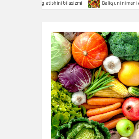
 nimani anglatishini bilasizmi
Baliq uni nimani anglatishi