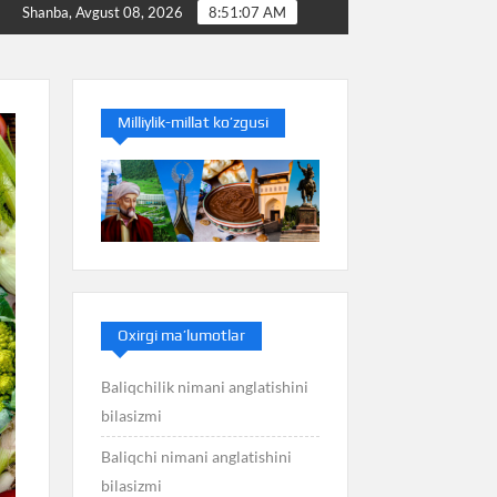
Baliq nimani anglatishini bilasizmi
Balans nimani ang
Shanba, Avgust 08, 2026
8:51:08 AM
Milliylik-millat ko’zgusi
Oxirgi ma’lumotlar
Baliqchilik nimani anglatishini
bilasizmi
Baliqchi nimani anglatishini
bilasizmi