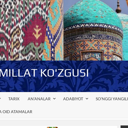
-MILLAT KO'ZGUSI
TARIX
AN’ANALAR
ADABIYOT
SO’NGGI YANGIL
GA OID ATAMALAR