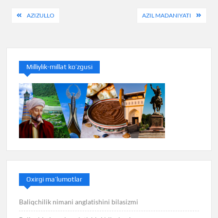
Post
AZIZULLO
AZIL MADANIYATI
menyusi
Milliylik-millat ko’zgusi
Oxirgi ma’lumotlar
Baliqchilik nimani anglatishini bilasizmi