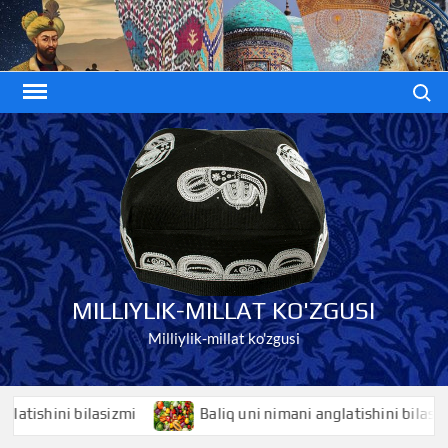
Skip
to
content
Search
MILLIYLIK-MILLAT KO'ZGUSI
Milliylik-millat ko'zgusi
shini bilasizmi
Baliq uni nimani anglatishini bilasizmi