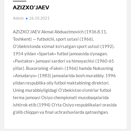
AZIZXO’JAEV
Admin
26.10.2021
AZIZXO’JAEV Akmal Abduazimovich (1936.8.11,
Toshkent) — futbolchi, sport ustasi (1966),
O’zbekistonda xizmat ko’rsatgan sport ustozi (1992).
1954 yildan «Spartak» futbol jamoasida o’ynagan.
«Paxtakor» jamoasi sardori va himoyachisi (1960-65
yillar). Buxoroning «Fakel» (1966) hamda Nukusning
«Amudaryo» (1983) jamoalarida bosh murabbiy. 1996
yildan respublika oliy futbol maktabining direktori.
Uning murabbiyligidagi O’zbekiston o’smirlar futbol
terma jamoasi Osiyo chempionati musobaqalarida
ishtirok etib (1994) O’rta Osiyo respublikalari orasida
g’olib chiqqan va final uchrashuvlarda qatnashgan.