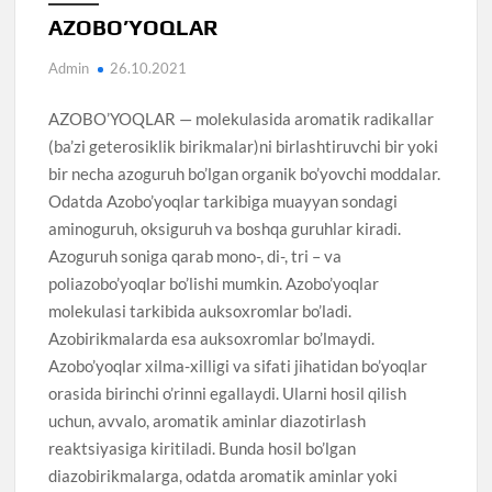
AZOBO’YOQLAR
Admin
26.10.2021
AZOBO’YOQLAR — molekulasida aromatik radikallar
(ba’zi geterosiklik birikmalar)ni birlashtiruvchi bir yoki
bir necha azoguruh bo’lgan organik bo’yovchi moddalar.
Odatda Azobo’yoqlar tarkibiga muayyan sondagi
aminoguruh, oksiguruh va boshqa guruhlar kiradi.
Azoguruh soniga qarab mono-, di-, tri – va
poliazobo’yoqlar bo’lishi mumkin. Azobo’yoqlar
molekulasi tarkibida auksoxromlar bo’ladi.
Azobirikmalarda esa auksoxromlar bo’lmaydi.
Azobo’yoqlar xilma-xilligi va sifati jihatidan bo’yoqlar
orasida birinchi o’rinni egallaydi. Ularni hosil qilish
uchun, avvalo, aromatik aminlar diazotirlash
reaktsiyasiga kiritiladi. Bunda hosil bo’lgan
diazobirikmalarga, odatda aromatik aminlar yoki