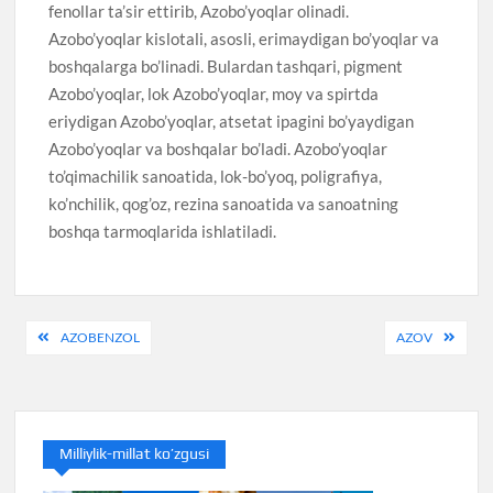
fenollar ta’sir ettirib, Azobo’yoqlar olinadi.
Azobo’yoqlar kislotali, asosli, erimaydigan bo’yoqlar va
boshqalarga bo’linadi. Bulardan tashqari, pigment
Azobo’yoqlar, lok Azobo’yoqlar, moy va spirtda
eriydigan Azobo’yoqlar, atsetat ipagini bo’yaydigan
Azobo’yoqlar va boshqalar bo’ladi. Azobo’yoqlar
to’qimachilik sanoatida, lok-bo’yoq, poligrafiya,
ko’nchilik, qog’oz, rezina sanoatida va sanoatning
boshqa tarmoqlarida ishlatiladi.
Post
AZOBENZOL
AZOV
menyusi
Milliylik-millat ko’zgusi