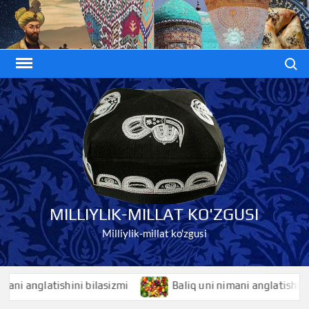
Skip
to
content
Search
MILLIYLIK-MILLAT KO'ZGUSI
Milliylik-millat ko'zgusi
anglatishini bilasizmi
Baliq uni nimani anglatishini bilas