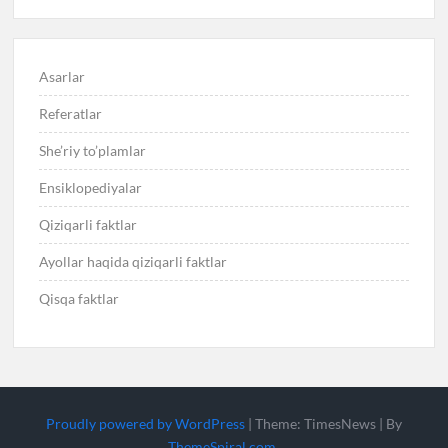
Asarlar
Referatlar
She’riy to’plamlar
Ensiklopediyalar
Qiziqarli faktlar
Ayollar haqida qiziqarli faktlar
Qisqa faktlar
Proudly powered by WordPress
|
Theme: TimesNews
|
By
ThemeSpiral.com
.