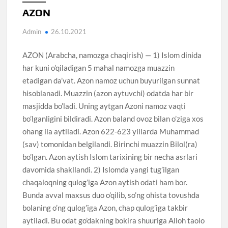
AZON
Admin
26.10.2021
AZON (Arabcha, namozga chaqirish) — 1) Islom dinida
har kuni o’qiladigan 5 mahal namozga muazzin
etadigan da’vat. Azon namoz uchun buyurilgan sunnat
hisoblanadi. Muazzin (azon aytuvchi) odatda har bir
masjidda bo’ladi. Uning aytgan Azoni namoz vaqti
bo’lganligini bildiradi. Azon baland ovoz bilan o’ziga xos
ohang ila aytiladi. Azon 622-623 yillarda Muhammad
(sav) tomonidan belgilandi. Birinchi muazzin Bilol(ra)
bo’lgan. Azon aytish Islom tarixining bir necha asrlari
davomida shakllandi. 2) Islomda yangi tug’ilgan
chaqaloqning qulog’iga Azon aytish odati ham bor.
Bunda avval maxsus duo o’qilib, so’ng ohista tovushda
bolaning o’ng qulog’iga Azon, chap qulog’iga takbir
aytiladi. Bu odat go’dakning bokira shuuriga Alloh taolo