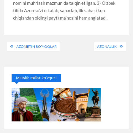
nomini muhrlash mazmunida talqin etilgan. 3) O’zbek
tilida Azon so’zi ertalab, saharlab, ilk sahar (kun
chiqishdan oldingi payt) ma’nosini ham anglatadi.
Post
AZOMETIN BO’YOQLAR
AZONALLIK
menyusi
Milliylik-millat ko’zgusi