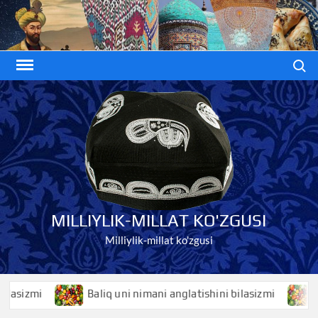
Skip
to
content
Search
MILLIYLIK-MILLAT KO'ZGUSI
Milliylik-millat ko'zgusi
zmi
Baliq uni nimani anglatishini bilasizmi
Baliq