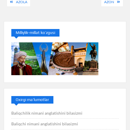
Post
AZOLA
AZON
menyusi
Milliylik-millat ko’zgusi
Oxirgi ma’lumotlar
Baliqchilik nimani anglatishini bilasizmi
Baliqchi nimani anglatishini bilasizmi