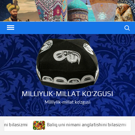
Skip
to
content
Search
MILLIYLIK-MILLAT KO'ZGUSI
Milliylik-millat ko'zgusi
ilasizmi
Baliq uni nimani anglatishini bilasizmi