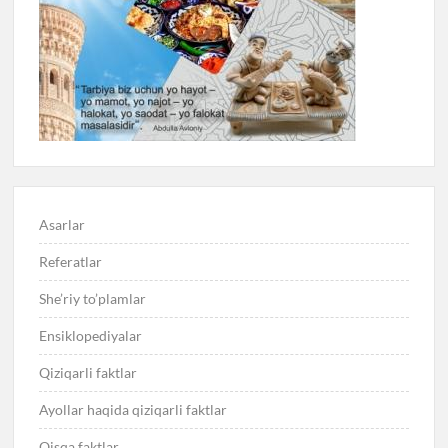
Asarlar
Referatlar
She’riy to’plamlar
Ensiklopediyalar
Qiziqarli faktlar
Ayollar haqida qiziqarli faktlar
Qisqa faktlar