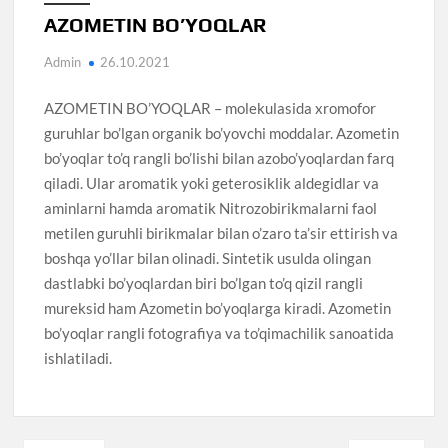
AZOMETIN BO’YOQLAR
Admin
26.10.2021
AZOMETIN BO’YOQLAR – molekulasida xromofor
guruhlar bo’lgan organik bo’yovchi moddalar. Azometin
bo’yoqlar to’q rangli bo’lishi bilan azobo’yoqlardan farq
qiladi. Ular aromatik yoki geterosiklik aldegidlar va
aminlarni hamda aromatik Nitrozobirikmalarni faol
metilen guruhli birikmalar bilan o’zaro ta’sir ettirish va
boshqa yo’llar bilan olinadi. Sintetik usulda olingan
dastlabki bo’yoqlardan biri bo’lgan to’q qizil rangli
mureksid ham Azometin bo’yoqlarga kiradi. Azometin
bo’yoqlar rangli fotografiya va to’qimachilik sanoatida
ishlatiladi.