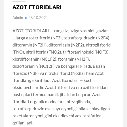
AZOT FTORIDLARI
Admin
26.10.2021
AZOT FTORIDLARI — rangsiz, uziga xos hidli gazlar.
Ularga azot triftorid (NF3), tetraftorgidrazin (N2F4),
diftoramin (NF2H), diftordiazin (N2F2), nitrozil ftorid
(FNO), nitril ftorid (FNO2), triftoraminoksid (NOF3),
xlordiftoramin (NC1F2), ftoramin (NH2F),
dixloftoramin (NC12F) va boshqalar kiradi. Ba’zan
ftorazid (N3F) va nitroksiftorid (No3lar ham Azot
ftoridlariga kiritiladi. Azot ftoridlari — kuchli
oksidlovchilardir. Azot triftorid va nitrozil ftoriddan
boshqalari termodinamik jihatdan beqaror. Azot
ftoridlari organik moddalar sintez qilishda,
tetraftorgidrazin esa suyuq yonilg’i bilan ishlaydigan
raketalarda yonilg’ini oksidlovchi vosita sifatida
qo’llaniladi.