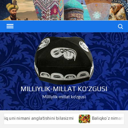
Skip
to
content
Search
MILLIYLIK-MILLAT KO'ZGUSI
Milliylik-millat ko'zgusi
uni nimani anglatishini bilasizmi
Baliqko’z nimani anglati