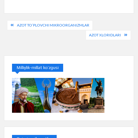
Post
AZOT TO’PLOVCHI MIKROORGANIZMLAR
menyusi
AZOT XLORIDLARI
Milliylik-millat ko’zgusi