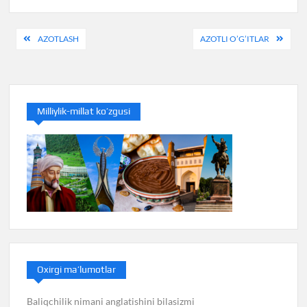
Post
AZOTLASH
AZOTLI O’G’ITLAR
menyusi
Milliylik-millat ko’zgusi
Oxirgi ma’lumotlar
Baliqchilik nimani anglatishini bilasizmi