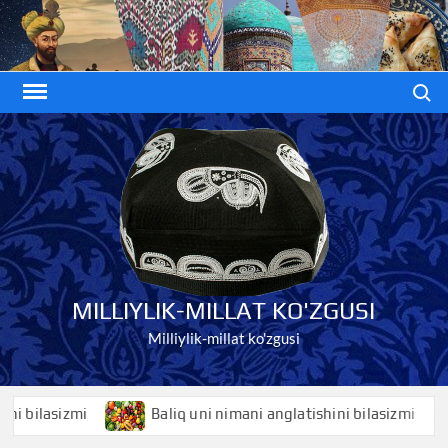
Skip
to
content
Search
MILLIYLIK-MILLAT KO'ZGUSI
Milliylik-millat ko'zgusi
lasizmi
Baliq uni nimani anglatishini bilasizmi
B