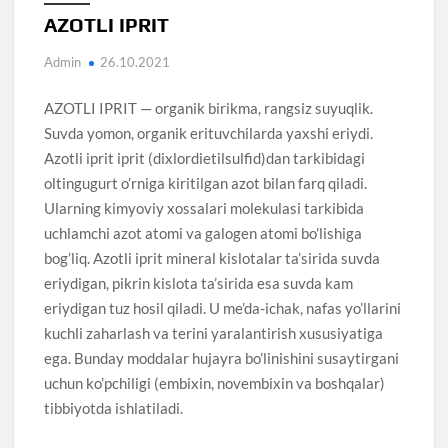
AZOTLI IPRIT
Admin
26.10.2021
AZOTLI IPRIT — organik birikma, rangsiz suyuqlik.
Suvda yomon, organik erituvchilarda yaxshi eriydi.
Azotli iprit iprit (dixlordietilsulfid)dan tarkibidagi
oltingugurt o’rniga kiritilgan azot bilan farq qiladi.
Ularning kimyoviy xossalari molekulasi tarkibida
uchlamchi azot atomi va galogen atomi bo’lishiga
bog’liq. Azotli iprit mineral kislotalar ta’sirida suvda
eriydigan, pikrin kislota ta’sirida esa suvda kam
eriydigan tuz hosil qiladi. U me’da-ichak, nafas yo’llarini
kuchli zaharlash va terini yaralantirish xususiyatiga
ega. Bunday moddalar hujayra bo’linishini susaytirgani
uchun ko’pchiligi (embixin, novembixin va boshqalar)
tibbiyotda ishlatiladi.