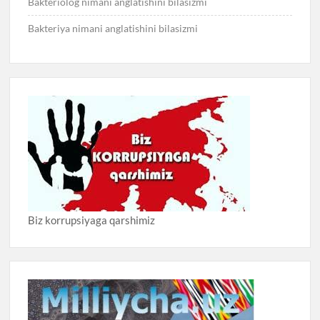
Bakteriolog nimani anglatishini bilasizmi
Bakteriya nimani anglatishini bilasizmi
Biz korrupsiyaga qarshimiz