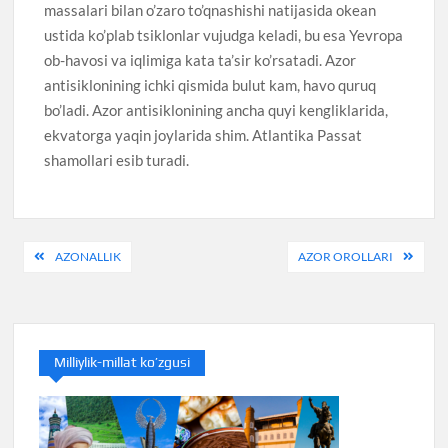
massalari bilan o’zaro to’qnashishi natijasida okean
ustida ko’plab tsiklonlar vujudga keladi, bu esa Yevropa
ob-havosi va iqlimiga kata ta’sir ko’rsatadi. Azor
antisiklonining ichki qismida bulut kam, havo quruq
bo’ladi. Azor antisiklonining ancha quyi kengliklarida,
ekvatorga yaqin joylarida shim. Atlantika Passat
shamollari esib turadi.
Post
AZONALLIK
AZOR OROLLARI
menyusi
Milliylik-millat ko’zgusi