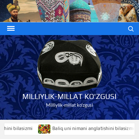
Skip
to
content
Search
MILLIYLIK-MILLAT KO'ZGUSI
Milliylik-millat ko'zgusi
 bilasizmi
Baliq uni nimani anglatishini bilasizmi