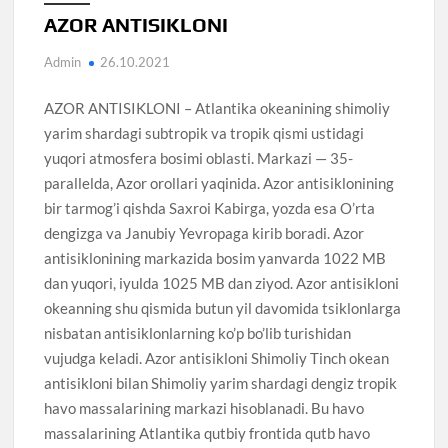
AZOR ANTISIKLONI
Admin
26.10.2021
AZOR ANTISIKLONI – Atlantika okeanining shimoliy
yarim shardagi subtropik va tropik qismi ustidagi
yuqori atmosfera bosimi oblasti. Markazi — 35-
parallelda, Azor orollari yaqinida. Azor antisiklonining
bir tarmog’i qishda Saxroi Kabirga, yozda esa O’rta
dengizga va Janubiy Yevropaga kirib boradi. Azor
antisiklonining markazida bosim yanvarda 1022 MB
dan yuqori, iyulda 1025 MB dan ziyod. Azor antisikloni
okeanning shu qismida butun yil davomida tsiklonlarga
nisbatan antisiklonlarning ko’p bo’lib turishidan
vujudga keladi. Azor antisikloni Shimoliy Tinch okean
antisikloni bilan Shimoliy yarim shardagi dengiz tropik
havo massalarining markazi hisoblanadi. Bu havo
massalarining Atlantika qutbiy frontida qutb havo