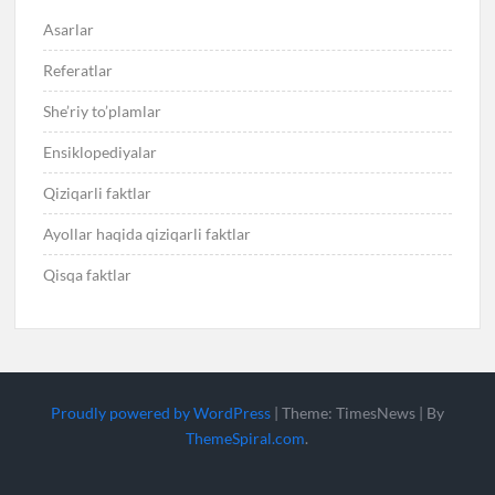
Asarlar
Referatlar
She’riy to’plamlar
Ensiklopediyalar
Qiziqarli faktlar
Ayollar haqida qiziqarli faktlar
Qisqa faktlar
Proudly powered by WordPress
|
Theme: TimesNews
|
By
ThemeSpiral.com
.