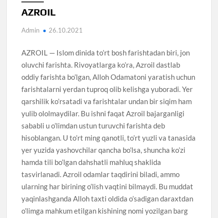
AZROIL
Admin
26.10.2021
AZROIL — Islom dinida to’rt bosh farishtadan biri, jon
oluvchi farishta. Rivoyatlarga ko’ra, Azroil dastlab
oddiy farishta bo’lgan, Alloh Odamatoni yaratish uchun
farishtalarni yerdan tuproq olib kelishga yuboradi. Yer
qarshilik ko’rsatadi va farishtalar undan bir siqim ham
yulib ololmaydilar. Bu ishni faqat Azroil bajarganligi
sababli u o’limdan ustun turuvchi farishta deb
hisoblangan. U to’rt ming qanotli, to’rt yuzli va tanasida
yer yuzida yashovchilar qancha bo’lsa, shuncha ko’zi
hamda tili bo’lgan dahshatli mahluq shaklida
tasvirlanadi. Azroil odamlar taqdirini biladi, ammo
ularning har birining o’lish vaqtini bilmaydi. Bu muddat
yaqinlashganda Alloh taxti oldida o’sadigan daraxtdan
o’limga mahkum etilgan kishining nomi yozilgan barg