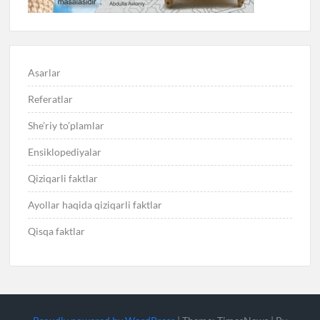
Asarlar
Referatlar
She’riy to’plamlar
Ensiklopediyalar
Qiziqarli faktlar
Ayollar haqida qiziqarli faktlar
Qisqa faktlar