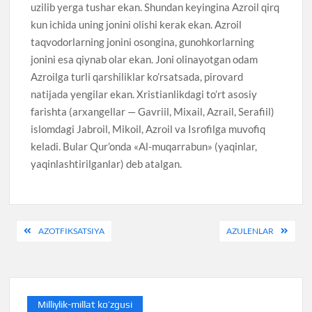
uzilib yerga tushar ekan. Shundan keyingina Azroil qirq
kun ichida uning jonini olishi kerak ekan. Azroil
taqvodorlarning jonini osongina, gunohkorlarning
jonini esa qiynab olar ekan. Joni olinayotgan odam
Azroilga turli qarshiliklar ko’rsatsada, pirovard
natijada yengilar ekan. Xristianlikdagi to’rt asosiy
farishta (arxangellar — Gavriil, Mixail, Azrail, Serafiil)
islomdagi Jabroil, Mikoil, Azroil va Isrofilga muvofiq
keladi. Bular Qur’onda «Al-muqarrabun» (yaqinlar,
yaqinlashtirilganlar) deb atalgan.
Post
AZOTFIKSATSIYA
AZULENLAR
menyusi
Milliylik-millat ko’zgusi