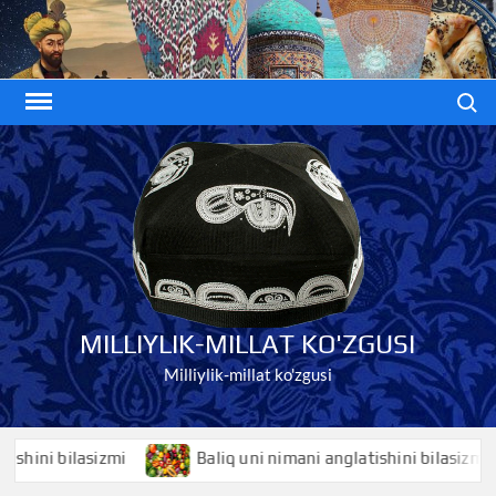
Skip
to
content
Search
MILLIYLIK-MILLAT KO'ZGUSI
Milliylik-millat ko'zgusi
i bilasizmi
Baliq uni nimani anglatishini bilasizmi