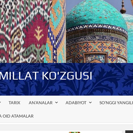
-MILLAT KO'ZGUSI
TARIX
AN’ANALAR
ADABIYOT
SO’NGGI YANGIL
GA OID ATAMALAR