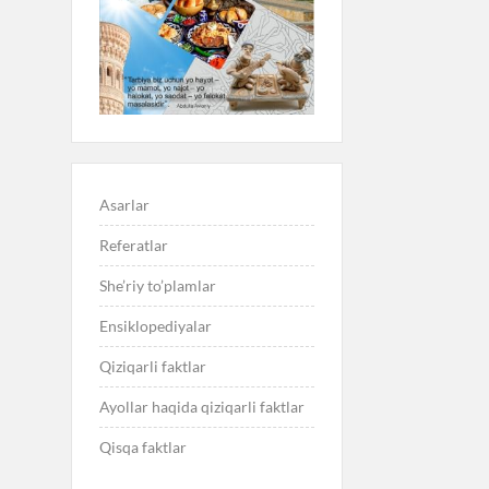
Asarlar
Referatlar
She’riy to’plamlar
Ensiklopediyalar
Qiziqarli faktlar
Ayollar haqida qiziqarli faktlar
Qisqa faktlar