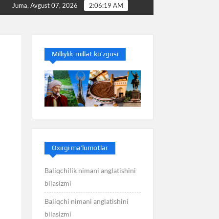
lasizmi
Baliq nimani anglatishini bilasizmi
Balan
Juma, Avgust 07, 2026
2:06:20 AM
Milliylik-millat ko’zgusi
Oxirgi ma’lumotlar
Baliqchilik nimani anglatishini
bilasizmi
Baliqchi nimani anglatishini
bilasizmi