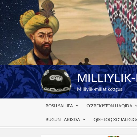
Skip
to
content
MILLIYLIK
Milliylik-millat ko'zgusi
BOSH SAHIFA
O’ZBEKISTON HAQIDA
BUGUN TARIXDA
QISHLOQ XO’JALIGI