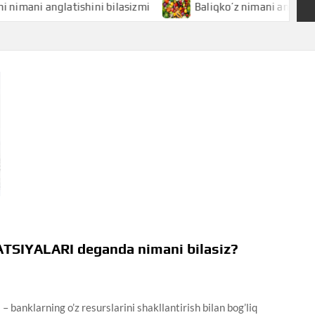
ni anglatishini bilasizmi
Baliqko’z nimani anglatishini bi
SIYALARI deganda nimani bilasiz?
larning o’z resurslarini shakllantirish bilan bog’liq