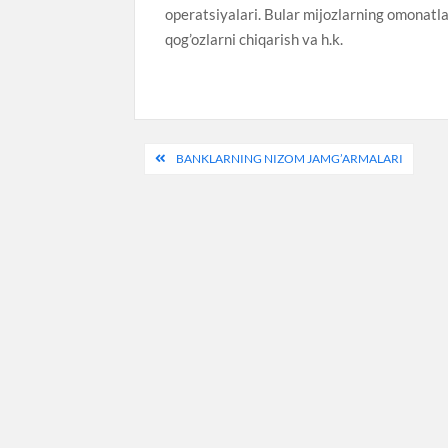
operatsiyalari. Bular mijozlarning omonatlar
qog’ozlarni chiqarish va h.k.
Post
BANKLARNING NIZOM JAMG’ARMALARI
menyusi