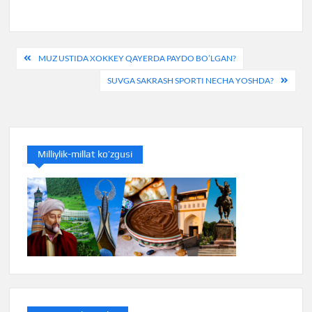
Post
MUZ USTIDA XOKKEY QAYERDA PAYDO BO’LGAN?
menyusi
SUVGA SAKRASH SPORTI NECHA YOSHDA?
Milliylik-millat ko’zgusi