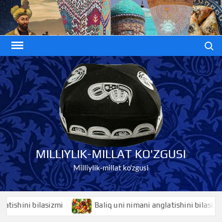
Skip
to
content
Search
MILLIYLIK-MILLAT KO'ZGUSI
Milliylik-millat ko'zgusi
ini bilasizmi
Baliq uni nimani anglatishini bilasizmi