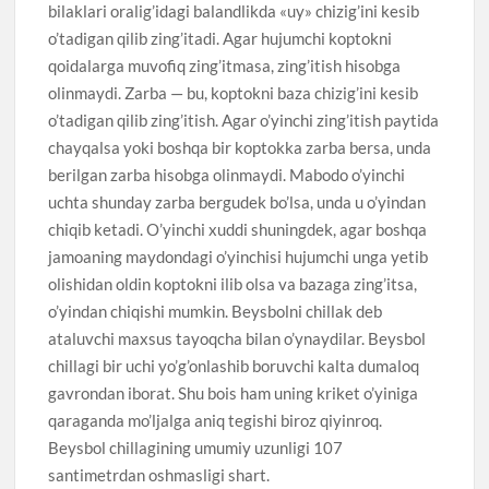
bilaklari oralig’idagi balandlikda «uy» chizig’ini kesib
o’tadigan qilib zing’itadi. Agar hujumchi koptokni
qoidalarga muvofiq zing’itmasa, zing’itish hisobga
olinmaydi. Zarba — bu, koptokni baza chizig’ini kesib
o’tadigan qilib zing’itish. Agar o’yinchi zing’itish paytida
chayqalsa yoki boshqa bir koptokka zarba bersa, unda
berilgan zarba hisobga olinmaydi. Mabodo o’yinchi
uchta shunday zarba bergudek bo’lsa, unda u o’yindan
chiqib ketadi. O’yinchi xuddi shuningdek, agar boshqa
jamoaning maydondagi o’yinchisi hujumchi unga yetib
olishidan oldin koptokni ilib olsa va bazaga zing’itsa,
o’yindan chiqishi mumkin. Beysbolni chillak deb
ataluvchi maxsus tayoqcha bilan o’ynaydilar. Beysbol
chillagi bir uchi yo’g’onlashib boruvchi kalta dumaloq
gavrondan iborat. Shu bois ham uning kriket o’yiniga
qaraganda mo’ljalga aniq tegishi biroz qiyinroq.
Beysbol chillagining umumiy uzunligi 107
santimetrdan oshmasligi shart.