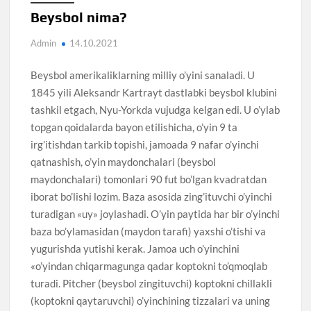
Beysbol nima?
Admin
14.10.2021
Beysbol amerikaliklarning milliy o’yini sanaladi. U
1845 yili Aleksandr Kartrayt dastlabki beysbol klubini
tashkil etgach, Nyu-Yorkda vujudga kelgan edi. U o’ylab
topgan qoidalarda bayon etilishicha, o’yin 9 ta
irg’itishdan tarkib topishi, jamoada 9 nafar o’yinchi
qatnashish, o’yin maydonchalari (beysbol
maydonchalari) tomonlari 90 fut bo’lgan kvadratdan
iborat bo’lishi lozim. Baza asosida zing’ituvchi o’yinchi
turadigan «uy» joylashadi. O’yin paytida har bir o’yinchi
baza bo’ylamasidan (maydon tarafi) yaxshi o’tishi va
yugurishda yutishi kerak. Jamoa uch o’yinchini
«o’yindan chiqarmagunga qadar koptokni to’qmoqlab
turadi. Pitcher (beysbol zingituvchi) koptokni chillakli
(koptokni qaytaruvchi) o’yinchining tizzalari va uning