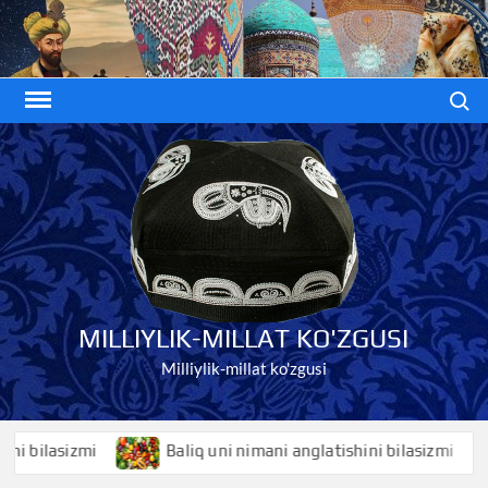
Skip
to
content
Search
MILLIYLIK-MILLAT KO'ZGUSI
Milliylik-millat ko'zgusi
lasizmi
Baliq uni nimani anglatishini bilasizmi
B