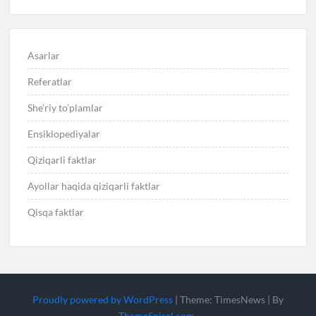
Asarlar
Referatlar
She’riy to’plamlar
Ensiklopediyalar
Qiziqarli faktlar
Ayollar haqida qiziqarli faktlar
Qisqa faktlar
Proudly powered by WordPress
|
Theme: TimesNews
|
By
ThemeSpiral.com
.