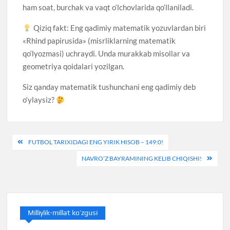
ham soat, burchak va vaqt o‘lchovlarida qo‘llaniladi.
Qiziq fakt: Eng qadimiy matematik yozuvlardan biri
«Rhind papirusida» (misrliklarning matematik
qo‘lyozmasi) uchraydi. Unda murakkab misollar va
geometriya qoidalari yozilgan.
Siz qanday matematik tushunchani eng qadimiy deb
o‘ylaysiz?
Post
FUTBOL TARIXIDAGI ENG YIRIK HISOB – 149:0!
menyusi
NAVRO’Z BAYRAMINING KELIB CHIQISHI!
Milliylik-millat ko’zgusi