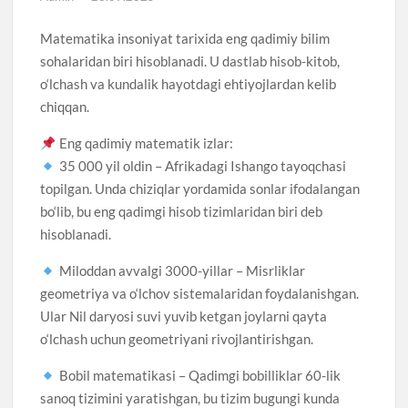
Matematika insoniyat tarixida eng qadimiy bilim
sohalaridan biri hisoblanadi. U dastlab hisob-kitob,
o‘lchash va kundalik hayotdagi ehtiyojlardan kelib
chiqqan.
Eng qadimiy matematik izlar:
35 000 yil oldin – Afrikadagi Ishango tayoqchasi
topilgan. Unda chiziqlar yordamida sonlar ifodalangan
bo‘lib, bu eng qadimgi hisob tizimlaridan biri deb
hisoblanadi.
Miloddan avvalgi 3000-yillar – Misrliklar
geometriya va o‘lchov sistemalaridan foydalanishgan.
Ular Nil daryosi suvi yuvib ketgan joylarni qayta
o‘lchash uchun geometriyani rivojlantirishgan.
Bobil matematikasi – Qadimgi bobilliklar 60-lik
sanoq tizimini yaratishgan, bu tizim bugungi kunda