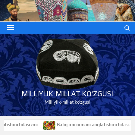
Skip
to
content
Search
MILLIYLIK-MILLAT KO'ZGUSI
Milliylik-millat ko'zgusi
hini bilasizmi
Baliq uni nimani anglatishini bilasizmi