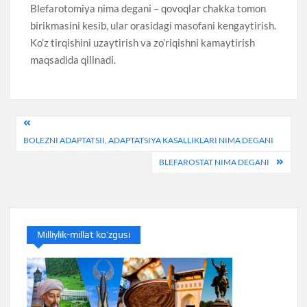
Blefarotomiya nima degani – qovoqlar chakka tomon
birikmasini kesib, ular orasidagi masofani kengaytirish.
Ko’z tirqishini uzaytirish va zo’riqishni kamaytirish
maqsadida qilinadi.
Post
BOLEZNI ADAPTATSII, ADAPTATSIYA KASALLIKLARI NIMA DEGANI
menyusi
BLEFAROSTAT NIMA DEGANI
Milliylik-millat ko’zgusi