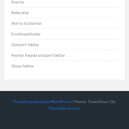
Asarlar
Referatlar
She’riy to’plamlar
Ensiklopediyalar
Qiziqarli faktlar
Ayollar haqida qiziqarli faktlar
Qisqa faktlar
Proudly powered by WordPress
|
Theme: TimesNews
|
By
ThemeSpiral.com
.