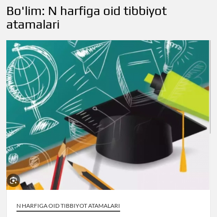
Bo'lim:
N harfiga oid tibbiyot
atamalari
N HARFIGA OID TIBBIYOT ATAMALARI