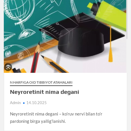
N HARFIGA OID TIBBIYOT ATAMALARI
Neyroretinit nima degani
Admin
14.10.2025
Neyroretinit nima degani – ko’ruv nervi bilan to’r
pardoning birga yallig’lanishi.