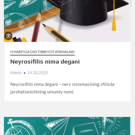
N HARFIGA OID TIBBIYOT ATAMALARI
Neyrosifilis nima degani
Admin
14.10.2025
Neyrosifilis nima degani – nerv sistemasining sfilisda
jarohatlanishining umumiy nomi.