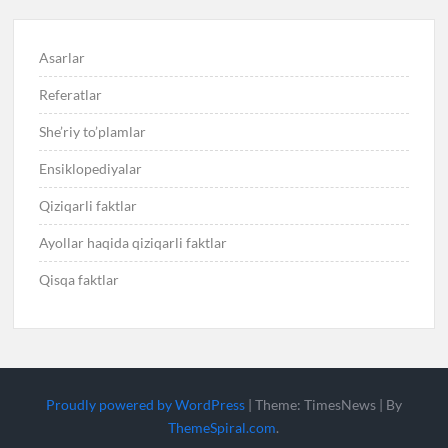
Asarlar
Referatlar
She’riy to’plamlar
Ensiklopediyalar
Qiziqarli faktlar
Ayollar haqida qiziqarli faktlar
Qisqa faktlar
Proudly powered by WordPress
|
Theme: TimesNews
|
By
ThemeSpiral.com
.