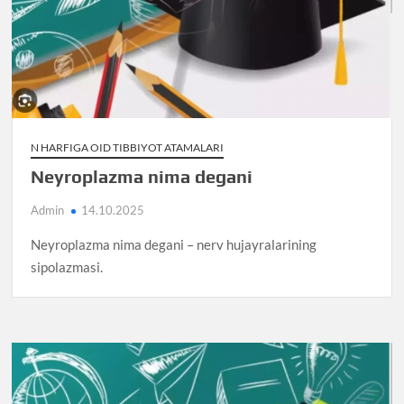
N HARFIGA OID TIBBIYOT ATAMALARI
Neyroplazma nima degani
Admin
14.10.2025
Neyroplazma nima degani – nerv hujayralarining
sipolazmasi.