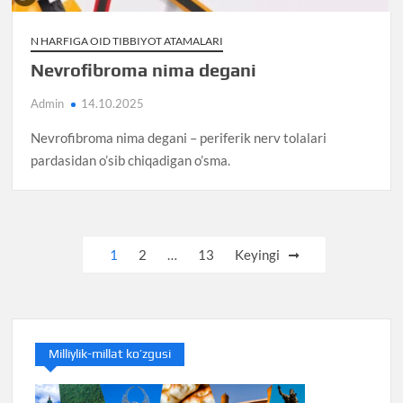
N HARFIGA OID TIBBIYOT ATAMALARI
Nevrofibroma nima degani
Admin
14.10.2025
Nevrofibroma nima degani – periferik nerv tolalari
pardasidan o’sib chiqadigan o’sma.
Posts
1
2
…
13
Keyingi
pagination
Milliylik-millat ko’zgusi