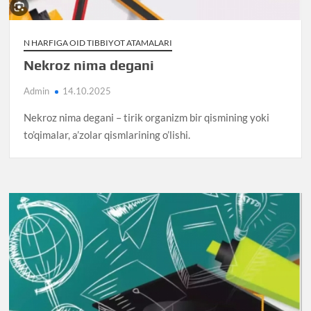
N HARFIGA OID TIBBIYOT ATAMALARI
Nekroz nima degani
Admin
14.10.2025
Nekroz nima degani – tirik organizm bir qismining yoki
to’qimalar, a’zolar qismlarining o’lishi.