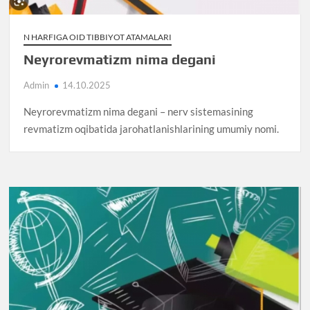
N HARFIGA OID TIBBIYOT ATAMALARI
Neyrorevmatizm nima degani
Admin
14.10.2025
Neyrorevmatizm nima degani – nerv sistemasining
revmatizm oqibatida jarohatlanishlarining umumiy nomi.