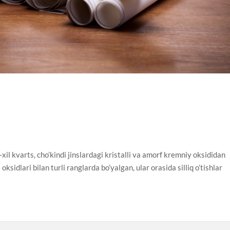
xil kvarts, cho’kindi jinslardagi kristalli va amorf kremniy oksididan
ksidlari bilan turli ranglarda bo’yalgan, ular orasida silliq o’tishlar