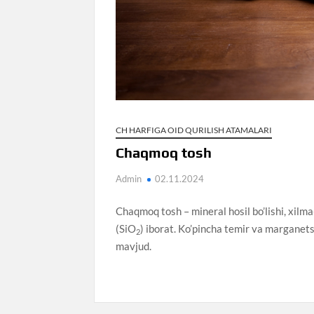
CH HARFIGA OID QURILISH ATAMALARI
Chaqmoq tosh
Admin
02.11.2024
Chaqmoq tosh – mineral hosil bo’lishi, xilma-
(SiO
) iborat. Ko’pincha temir va marganets o
2
mavjud.