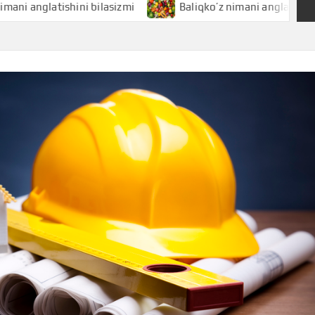
atishini bilasizmi
Baliqko’z nimani anglatishini bilasizmi