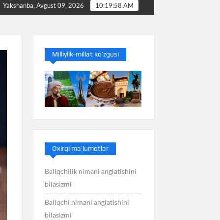
Baliq nimani anglatishini bilasizmi
Balans niman
Yakshanba, Avgust 09, 2026
10:19:59 AM
Milliylik-millat ko’zgusi
Oxirgi ma’lumotlar
Baliqchilik nimani anglatishini
bilasizmi
Baliqchi nimani anglatishini
bilasizmi