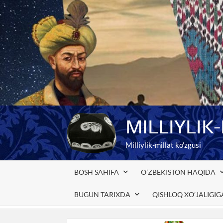
Skip
to
content
MILLIYLIK
Milliylik-millat ko'zgusi
BOSH SAHIFA
O’ZBEKISTON HAQIDA
BUGUN TARIXDA
QISHLOQ XO’JALIGI