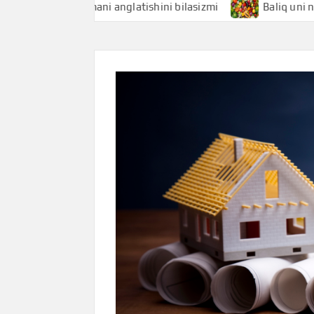
iqchi nimani anglatishini bilasizmi
Baliq uni nimani angl