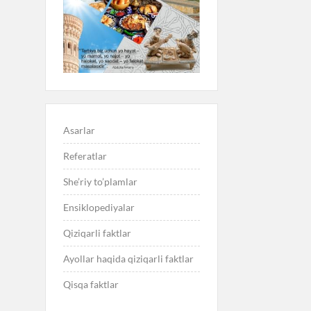
Asarlar
Referatlar
She’riy to’plamlar
Ensiklopediyalar
Qiziqarli faktlar
Ayollar haqida qiziqarli faktlar
Qisqa faktlar