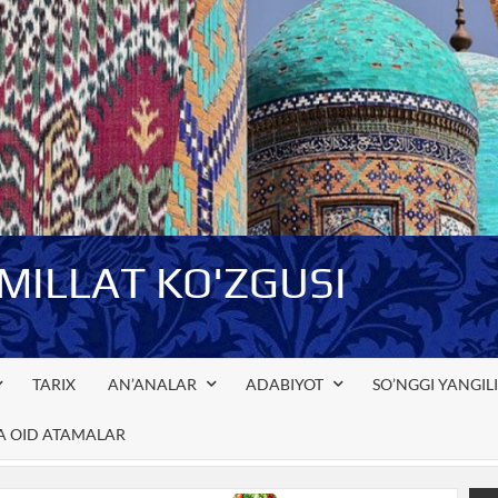
-MILLAT KO'ZGUSI
TARIX
AN’ANALAR
ADABIYOT
SO’NGGI YANGIL
GA OID ATAMALAR