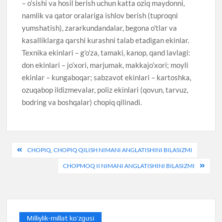
– o’sishi va hosil berish uchun katta oziq maydonni,
namlik va qator oralariga ishlov berish (tuproqni
yumshatish), zararkundandalar, begona o’tlar va
kasalliklarga qarshi kurashni talab etadigan ekinlar.
Texnika ekinlari – g’o’za, tamaki, kanop, qand lavlagi:
don ekinlari – jo’xori, marjumak, makkajo’xori; moyli
ekinlar – kungaboqar; sabzavot ekinlari – kartoshka,
ozuqabop ildizmevalar, poliz ekinlari (qovun, tarvuz,
bodring va boshqalar) chopiq qilinadi.
Post
CHOPIQ, CHOPIQ QILISH NIMANI ANGLATISHINI BILASIZMI
menyusi
CHOPMOQ II NIMANI ANGLATISHINI BILASIZMI
Milliylik-millat ko’zgusi