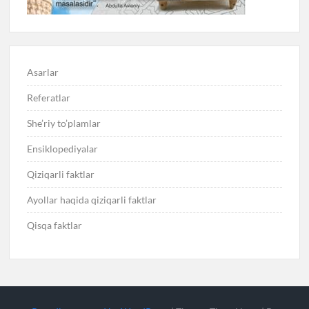
Asarlar
Referatlar
She’riy to’plamlar
Ensiklopediyalar
Qiziqarli faktlar
Ayollar haqida qiziqarli faktlar
Qisqa faktlar