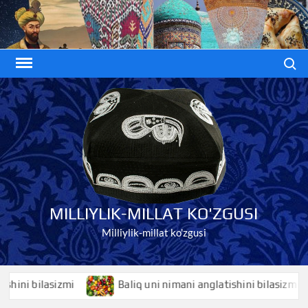
Skip
to
content
Search
MILLIYLIK-MILLAT KO'ZGUSI
Milliylik-millat ko'zgusi
i bilasizmi
Baliq uni nimani anglatishini bilasizmi