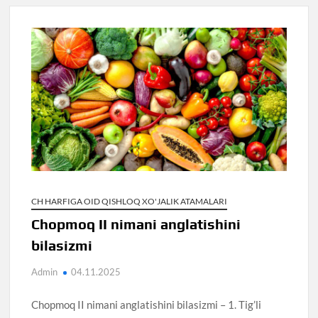
CH HARFIGA OID QISHLOQ XO'JALIK ATAMALARI
Chopmoq II nimani anglatishini
bilasizmi
Admin
04.11.2025
Chopmoq II nimani anglatishini bilasizmi – 1. Tig’li