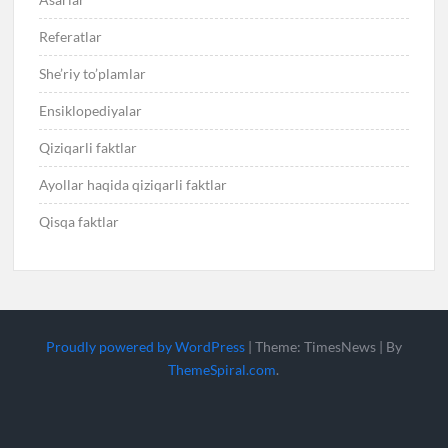
Referatlar
She’riy to’plamlar
Ensiklopediyalar
Qiziqarli faktlar
Ayollar haqida qiziqarli faktlar
Qisqa faktlar
Proudly powered by WordPress
|
Theme: TimesNews
|
By
ThemeSpiral.com
.