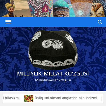
Skip
to
content
Search
MILLIYLIK-MILLAT KO'ZGUSI
Milliylik-millat ko'zgusi
lasizmi
Baliq uni nimani anglatishini bilasizmi
B