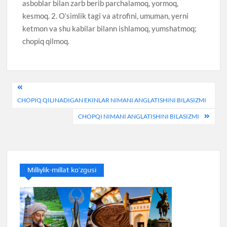
asboblar bilan zarb berib parchalamoq, yormoq,
kesmoq. 2. O’simlik tagi va atrofini, umuman, yerni
ketmon va shu kabilar bilann ishlamoq, yumshatmoq;
chopiq qilmoq.
Post
CHOPIQ QILINADIGAN EKINLAR NIMANI ANGLATISHINI BILASIZMI
menyusi
CHOPQI NIMANI ANGLATISHINI BILASIZMI
Milliylik-millat ko’zgusi