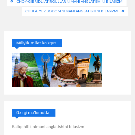
Post
CHOY-GIBRIDLI ATIRGULLAR NIMANI ANGLATISHINI BILASIZMI
menyusi
CHUFA, YER BODOM NIMANI ANGLATISHINI BILASIZMI
Milliylik-millat ko’zgusi
Oxirgi ma’lumotlar
Baliqchilik nimani anglatishini bilasizmi