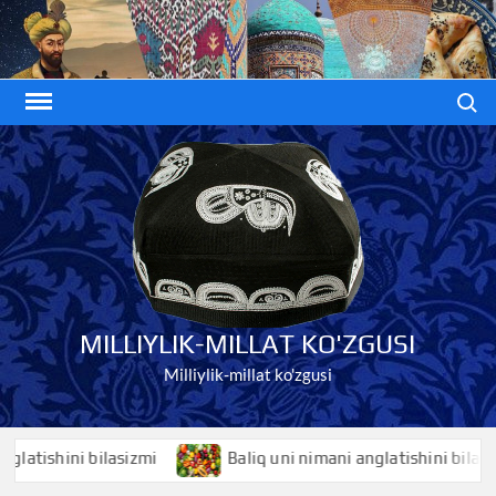
Skip
to
content
Search
MILLIYLIK-MILLAT KO'ZGUSI
Milliylik-millat ko'zgusi
ishini bilasizmi
Baliq uni nimani anglatishini bilasizmi