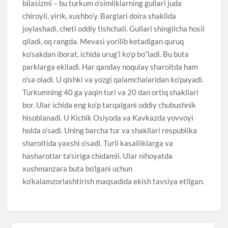
bilasizmi – bu turkum o’simliklarning gullari juda
chiroyli, yirik, xushbo’y. Barglari doira shaklida
joylashadi, cheti oddiy tishchali. Gullari shingilcha hosil
qiladi, oq rangda. Mevasi yorilib ketadigan quruq
ko’sakdan iborat, ichida urug’i ko’p bo’’ladi. Bu buta
parklarga ekiladi. Har qanday noqulay sharoitda ham
o’sa oladi. U qishki va yozgi qalamchalaridan ko’payadi.
Turkumning 40 ga yaqin turi va 20 dan ortiq shakllari
bor. Ular ichida eng ko’p tarqalgani oddiy chubushnik
hisoblanadi. U Kichik Osiyoda va Kavkazda yovvoyi
holda o’sadi. Uning barcha tur va shakllari respublika
sharoitida yaxshi o’sadi. Turli kasalliklarga va
hasharotlar ta’siriga chidamli. Ular nihoyatda
xushmanzara buta bo’lgani uchun
ko’kalamzorlashtirish maqsadida ekish tavsiya etilgan.