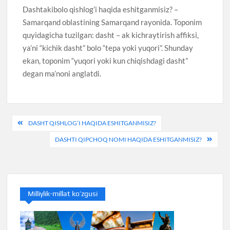
Dashtakibolo qishlog’i haqida eshitganmisiz? –
Samarqand oblastining Samarqand rayonida. Toponim
quyidagicha tuzilgan: dasht – ak kichraytirish affiksi,
ya’ni “kichik dasht” bolo “tepa yoki yuqori”. Shunday
ekan, toponim “yuqori yoki kun chiqishdagi dasht”
degan ma’noni anglatdi.
Post
DASHT QISHLOG’I HAQIDA ESHITGANMISIZ?
menyusi
DASHTI QIPCHOQ NOMI HAQIDA ESHITGANMISIZ?
Milliylik-millat ko’zgusi