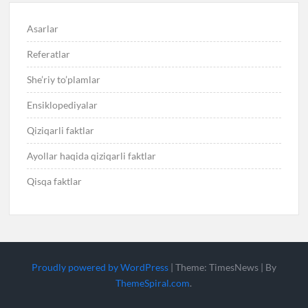
Asarlar
Referatlar
She’riy to’plamlar
Ensiklopediyalar
Qiziqarli faktlar
Ayollar haqida qiziqarli faktlar
Qisqa faktlar
Proudly powered by WordPress
|
Theme: TimesNews
|
By
ThemeSpiral.com
.