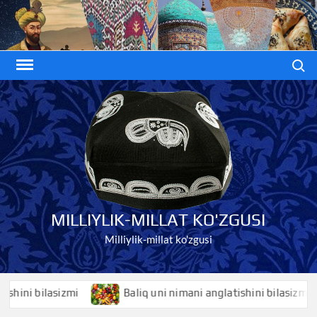
Skip
to
content
Search
MILLIYLIK-MILLAT KO'ZGUSI
Milliylik-millat ko'zgusi
i bilasizmi
Baliq uni nimani anglatishini bilasizmi