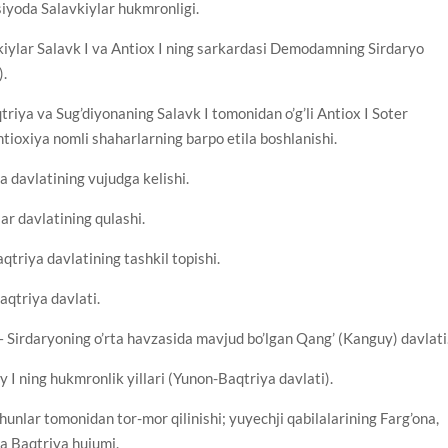
iyoda Salavkiylar hukmronligi.
kiylar Salavk I va Antiox I ning sarkardasi Demodamning Sirdaryo
).
riya va Sug’diyonaning Salavk I tomonidan o’g’li Antiox I Soter
ntioxiya nomli shaharlarning barpo etila boshlanishi.
 davlatining vujudga kelishi.
lar davlatining qulashi.
aqtriya davlatining tashkil topishi.
qtriya davlati.
i – Sirdaryoning o’rta havzasida mavjud bo’lgan Qang’ (Kanguy) davlati
I ning hukmronlik yillari (Yunon-Baqtriya davlati).
hunlar tomonidan tor-mor qilinishi; yuyechji qabilalarining Farg’ona,
 va Baqtriya hujumi.