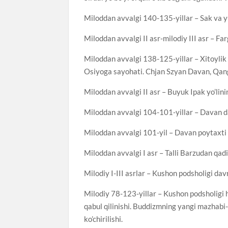
Miloddan avvalgi 140-135-yillar – Sak va y
Miloddan avvalgi II asr-milodiy III asr – F
Miloddan avvalgi 138-125-yillar – Xitoylik
Osiyoga sayohati. Chjan Szyan Davan, Qang’
Miloddan avvalgi II asr – Buyuk Ipak yo’linin
Miloddan avvalgi 104-101-yillar – Davan da
Miloddan avvalgi 101-yil – Davan poytaxti
Miloddan avvalgi I asr – Talli Barzudan qadi
Milodiy I-III asrlar – Kushon podsholigi davr
Milodiy 78-123-yillar – Kushon podsholigi hu
qabul qilinishi. Buddizmning yangi mazhabi
ko’chirilishi.