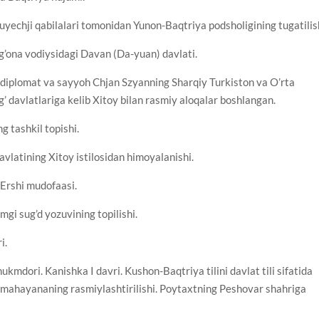
uyechji qabilalari tomonidan Yunon-Baqtriya podsholigining tugatilis
arg’ona vodiysidagi Davan (Da-yuan) davlati.
 diplomat va sayyoh Chjan Szyanning Sharqiy Turkiston va O’rta
 davlatlariga kelib Xitoy bilan rasmiy aloqalar boshlangan.
g tashkil topishi.
vlatining Xitoy istilosidan himoyalanishi.
 Ershi mudofaasi.
mgi sug’d yozuvining topilishi.
i.
kmdori. Kanishka I davri. Kushon-Baqtriya tilini davlat tili sifatida
-mahayananing rasmiylashtirilishi. Poytaxtning Peshovar shahriga