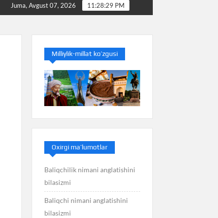
Baliq nimani anglatishini bilasizmi
Balans nimani anglat
Juma, Avgust 07, 2026
11:28:30 PM
Milliylik-millat ko’zgusi
Oxirgi ma’lumotlar
Baliqchilik nimani anglatishini
bilasizmi
Baliqchi nimani anglatishini
bilasizmi