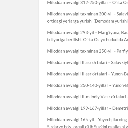
Miloddan avvalgi 312-250-yillar – O’rta Os
Miloddan avvalgi taxminan 300-yil – Salav
ortidagi yerlarga yurishi (Demodam yurishi
Miloddan avvalgi 293-yil – Marg’iyona, Baqt
ixtiyoriga berilishi. O’rta Osiyo hududida A
Miloddan avvalgi taxminan 250-yil – Parfiya
Miloddan avvalgi III asr o’rtalari – Salavkiy
Miloddan avvalgi III asr o’rtalari – Yunon-B
Miloddan avvalgi 250-140-yillar – Yunon-Ba
Miloddan avvalgi III-milodiy V asr o’rtalar
Miloddan avvalgi 199-167-yillar – Demetriy 
Miloddan avvalgi 165-yil – Yuyechjilarning 
Sirdaryo bo’yi orqali o’tib Sug’dni egallashi