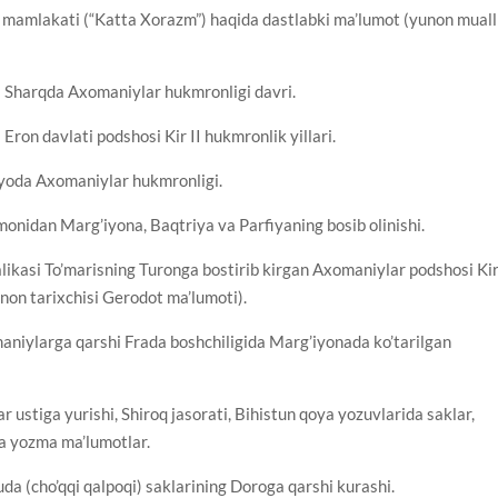
 mamlakati (“Katta Xorazm”) haqida dastlabki ma’lumot (yunon mualli
 Sharqda Axomaniylar hukmronligi davri.
ron davlati podshosi Kir II hukmronlik yillari.
iyoda Axomaniylar hukmronligi.
monidan Marg’iyona, Baqtriya va Parfiyaning bosib olinishi.
ikasi To’marisning Turonga bostirib kirgan Axomaniylar podshosi Ki
unon tarixchisi Gerodot ma’lumoti).
aniylarga qarshi Frada boshchiligida Marg’iyonada ko’tarilgan
r ustiga yurishi, Shiroq jasorati, Bihistun qoya yozuvlarida saklar,
ida yozma ma’lumotlar.
da (cho’qqi qalpoqi) saklarining Doroga qarshi kurashi.