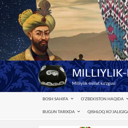
Skip
to
content
MILLIYLIK
Milliylik-millat ko'zgusi
BOSH SAHIFA
O’ZBEKISTON HAQIDA
BUGUN TARIXDA
QISHLOQ XO’JALIGI