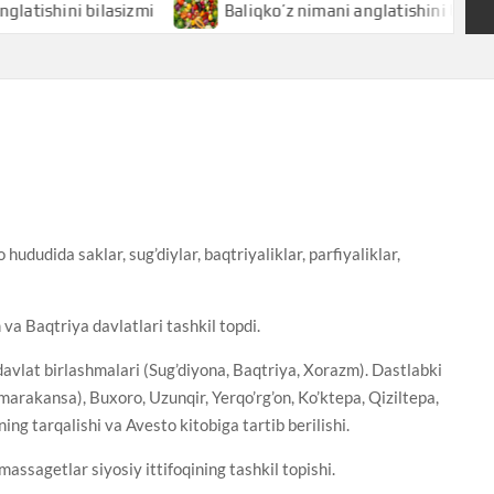
bilasizmi
Baliqko’z nimani anglatishini bilasizmi
hududida saklar, sug’diylar, baqtriyaliklar, parfiyaliklar,
a Baqtriya davlatlari tashkil topdi.
davlat birlashmalari (Sug’diyona, Baqtriya, Xorazm). Dastlabki
marakansa), Buxoro, Uzunqir, Yerqo’rg’on, Ko’ktepa, Qiziltepa,
ning tarqalishi va Avesto kitobiga tartib berilishi.
assagetlar siyosiy ittifoqining tashkil topishi.