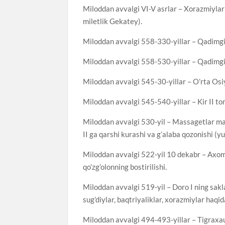
Miloddan avvalgi VI-V asrlar – Xorazmiylar
miletlik Gekatey).
Miloddan avvalgi 558-330-yillar – Qadimgi
Miloddan avvalgi 558-530-yillar – Qadimgi E
Miloddan avvalgi 545-30-yillar – O’rta Os
Miloddan avvalgi 545-540-yillar – Kir II to
Miloddan avvalgi 530-yil – Massagetlar mal
II ga qarshi kurashi va g’alaba qozonishi (y
Miloddan avvalgi 522-yil 10 dekabr – Axom
qo’zg’olonning bostirilishi.
Miloddan avvalgi 519-yil – Doro I ning sakla
sug’diylar, baqtriyaliklar, xorazmiylar haq
Miloddan avvalgi 494-493-yillar – Tigraxau