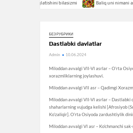
mani anglatishini bilasizmi
Baliq uni nimani anglatishini 
БЕЗ РУБРИКИ
Dastlabki davlatlar
Admin
10.06.2024
Miloddan avvalgi VII-VI asrlar – O’rta Osiyo 
xorazmliklarning joylashuvi.
Miloddan avvalgi VII asr – Qadimgi Xorazm v
Miloddan avvalgi VII-VI asrlar – Dastlabki 
shaharlarning vujudga kelishi [Afrosiyob (S
Ko’zaliqir]. O’rta Osiyoda zardushtiylik dini
Miloddan avvalgi VI asr – Ko’chmanchi sak-m