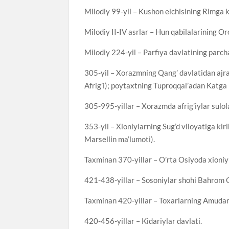
Milodiy 99-yil – Kushon elchisining Rimga k
Milodiy II-IV asrlar – Hun qabilalarining Oro
Milodiy 224-yil – Parfiya davlatining parch
305-yil – Xorazmning Qang’ davlatidan ajral
Afrig’i); poytaxtning Tuproqqal’adan Katga k
305-995-yillar – Xorazmda afrig’iylar sulol
353-yil – Xioniylarning Sug’d viloyatiga kir
Marsellin ma’lumoti).
Taxminan 370-yillar – O’rta Osiyoda xioniyl
421-438-yillar – Sosoniylar shohi Bahrom Go
Taxminan 420-yillar – Toxarlarning Amudary
420-456-yillar – Kidariylar davlati.