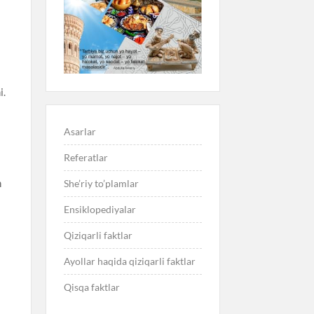
i.
Asarlar
Referatlar
n
She’riy to’plamlar
Ensiklopediyalar
Qiziqarli faktlar
Ayollar haqida qiziqarli faktlar
Qisqa faktlar