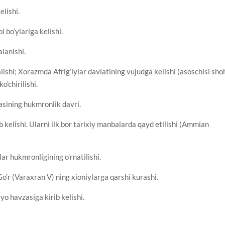
elishi.
l bo’ylariga kelishi.
alanishi.
ishi; Xorazmda Afrig’iylar davlatining vujudga kelishi (asoschisi sho
o’chirilishi.
asining hukmronlik davri.
ib kelishi. Ularni ilk bor tarixiy manbalarda qayd etilishi (Ammian
ar hukmronligining o’rnatilishi.
’r (Varaxran V) ning xioniylarga qarshi kurashi.
o havzasiga kirib kelishi.