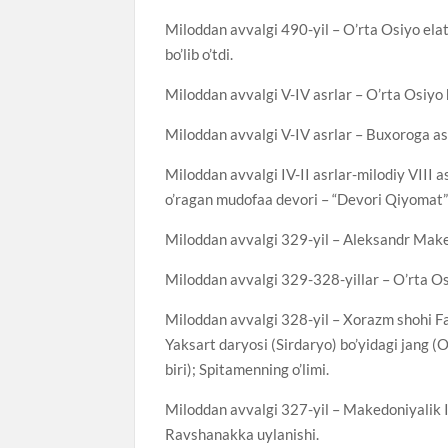
Miloddan avvalgi 490-yil – O’rta Osiyo elat
bo’lib o’tdi.
Miloddan avvalgi V-IV asrlar – O’rta Osiyo 
Miloddan avvalgi V-IV asrlar – Buxoroga as
Miloddan avvalgi IV-II asrlar-milodiy VIII
o’ragan mudofaa devori – “Devori Qiyomat” 
Miloddan avvalgi 329-yil – Aleksandr Make
Miloddan avvalgi 329-328-yillar – O’rta Os
Miloddan avvalgi 328-yil – Xorazm shohi Far
Yaksart daryosi (Sirdaryo) bo’yidagi jang (
biri); Spitamenning o’limi.
Miloddan avvalgi 327-yil – Makedoniyalik Is
Ravshanakka uylanishi.