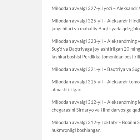
Miloddan avvalgi 327-yil yozi – Aleksandr 
Miloddan avvalgi 325-yil – Aleksandr Hind
jangchilari va mahalliy Baqtriyada qo’zg’olon
Miloddan avvalgi 323-yil – Aleksandrning v
Sug’d va Baqtriyaga joylashtirilgan 20 ming
lashkarboshisi Perdikka tomonidan bostirili
Miloddan avvalgi 321-yil – Baqtriya va Sug’d
Miloddan avvalgi 315-yil – Aleksandr tomo
almashtirilgan.
Miloddan avvalgi 312-yil – Aleksandrning iqt
chegarasini Sirdaryo va Hind daryosiga qad
Miloddan avvalgi 312-yil oktabr – Bobilni S
hukmronligi boshlangan.