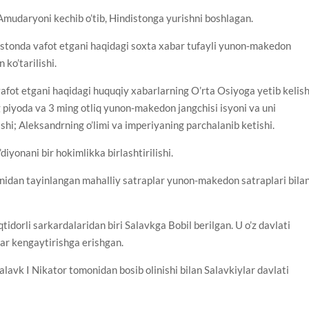
Amudaryoni kechib o’tib, Hindistonga yurishni boshlagan.
istonda vafot etgani haqidagi soxta xabar tufayli yunon-makedon
 ko’tarilishi.
afot etgani haqidagi huquqiy xabarlarning O’rta Osiyoga yetib kelish
 piyoda va 3 ming otliq yunon-makedon jangchisi isyoni va uni
shi; Aleksandrning o’limi va imperiyaning parchalanib ketishi.
iyonani bir hokimlikka birlashtirilishi.
nidan tayinlangan mahalliy satraplar yunon-makedon satraplari bila
idorli sarkardalaridan biri Salavkga Bobil berilgan. U o’z davlati
ar kengaytirishga erishgan.
alavk I Nikator tomonidan bosib olinishi bilan Salavkiylar davlati