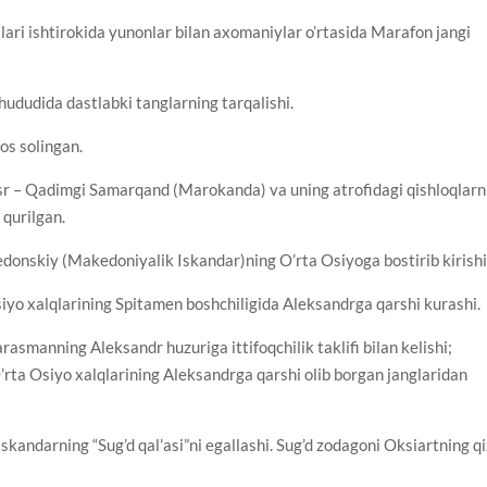
lari ishtirokida yunonlar bilan axomaniylar o’rtasida Marafon jangi
hududida dastlabki tanglarning tarqalishi.
os solingan.
 asr – Qadimgi Samarqand (Marokanda) va uning atrofidagi qishloqlarn
qurilgan.
donskiy (Makedoniyalik Iskandar)ning O’rta Osiyoga bostirib kirishi
iyo xalqlarining Spitamen boshchiligida Aleksandrga qarshi kurashi.
asmanning Aleksandr huzuriga ittifoqchilik taklifi bilan kelishi;
O’rta Osiyo xalqlarining Aleksandrga qarshi olib borgan janglaridan
kandarning “Sug’d qal’asi”ni egallashi. Sug’d zodagoni Oksiartning qi