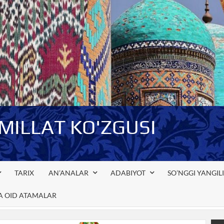
-MILLAT KO'ZGUSI
TARIX
AN’ANALAR
ADABIYOT
SO’NGGI YANGIL
GA OID ATAMALAR