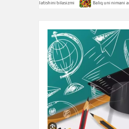
nimani anglatishini bilasizmi
Baliq uni nimani anglatishi