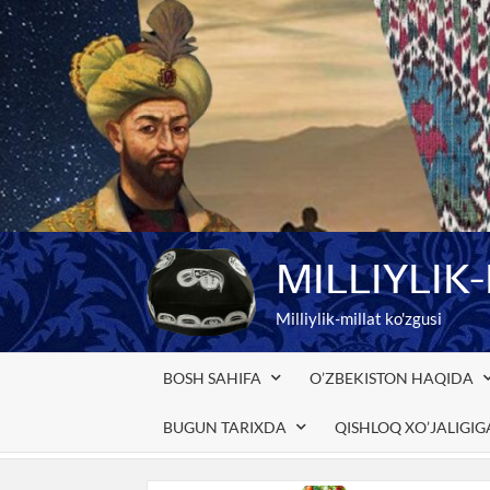
Skip
to
content
MILLIYLIK
Milliylik-millat ko'zgusi
BOSH SAHIFA
O’ZBEKISTON HAQIDA
BUGUN TARIXDA
QISHLOQ XO’JALIGI