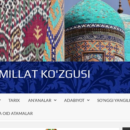
-MILLAT KO'ZGUSI
TARIX
AN’ANALAR
ADABIYOT
SO’NGGI YANGIL
GA OID ATAMALAR