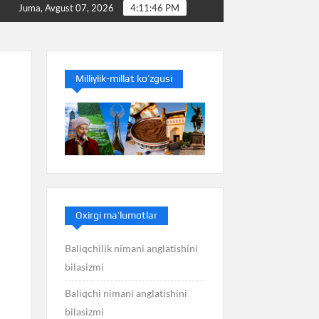
Baliq nimani anglatishini bilasizmi
Balans nimani angl
Juma, Avgust 07, 2026
4:11:47 PM
Milliylik-millat ko’zgusi
Oxirgi ma’lumotlar
Baliqchilik nimani anglatishini
bilasizmi
Baliqchi nimani anglatishini
bilasizmi