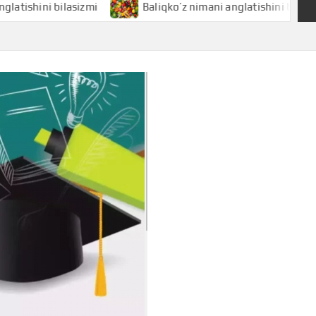
ni bilasizmi
Baliqko’z nimani anglatishini bilasizmi