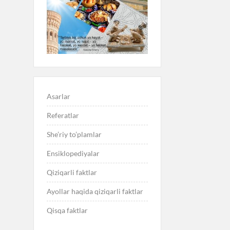
Asarlar
Referatlar
She’riy to’plamlar
Ensiklopediyalar
Qiziqarli faktlar
Ayollar haqida qiziqarli faktlar
Qisqa faktlar