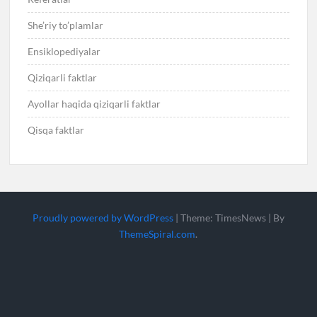
She’riy to’plamlar
Ensiklopediyalar
Qiziqarli faktlar
Ayollar haqida qiziqarli faktlar
Qisqa faktlar
Proudly powered by WordPress
|
Theme: TimesNews
|
By
ThemeSpiral.com
.