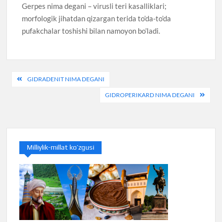
Gerpes nima degani – virusli teri kasalliklari;
morfologik jihatdan qizargan terida to’da-to’da
pufakchalar toshishi bilan namoyon bo’ladi.
Post
GIDRADENIT NIMA DEGANI
menyusi
GIDROPERIKARD NIMA DEGANI
Milliylik-millat ko’zgusi