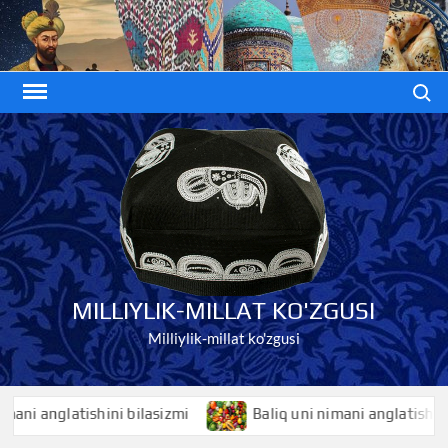
Skip
to
content
Search
MILLIYLIK-MILLAT KO'ZGUSI
Milliylik-millat ko'zgusi
anglatishini bilasizmi
Baliq uni nimani anglatishini bila