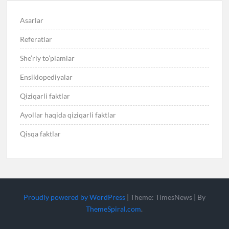
Asarlar
Referatlar
She’riy to’plamlar
Ensiklopediyalar
Qiziqarli faktlar
Ayollar haqida qiziqarli faktlar
Qisqa faktlar
Proudly powered by WordPress
|
Theme: TimesNews
|
By
ThemeSpiral.com
.