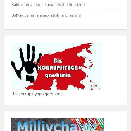
Bakteriolog nimani anglatishini bilasizmi
Bakteriya nimani anglatishini bilasizmi
Biz korrupsiyaga qarshimiz