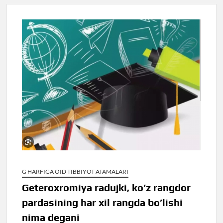
G HARFIGA OID TIBBIYOT ATAMALARI
Geteroxromiya radujki, ko’z rangdor
pardasining har xil rangda bo’lishi
nima degani