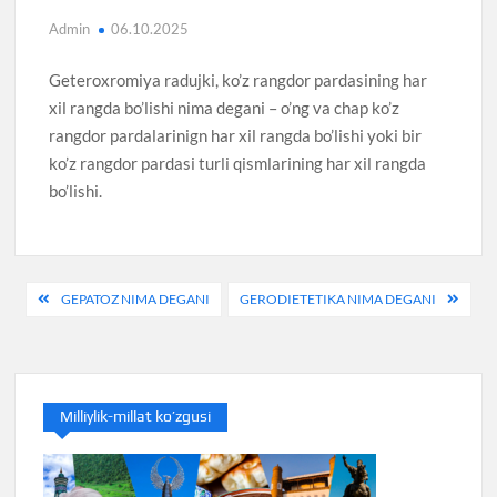
Admin
06.10.2025
Geteroxromiya radujki, ko’z rangdor pardasining har
xil rangda bo’lishi nima degani – o’ng va chap ko’z
rangdor pardalarinign har xil rangda bo’lishi yoki bir
ko’z rangdor pardasi turli qismlarining har xil rangda
bo’lishi.
Post
GEPATOZ NIMA DEGANI
GERODIETETIKA NIMA DEGANI
menyusi
Milliylik-millat ko’zgusi