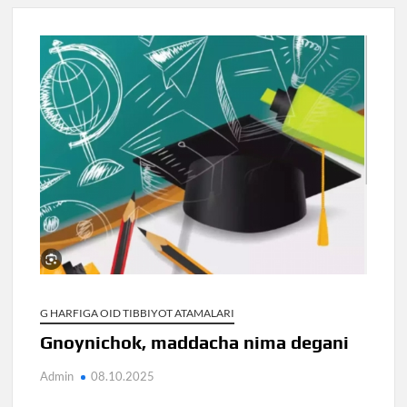
G HARFIGA OID TIBBIYOT ATAMALARI
Gnoynichok, maddacha nima degani
Admin
08.10.2025