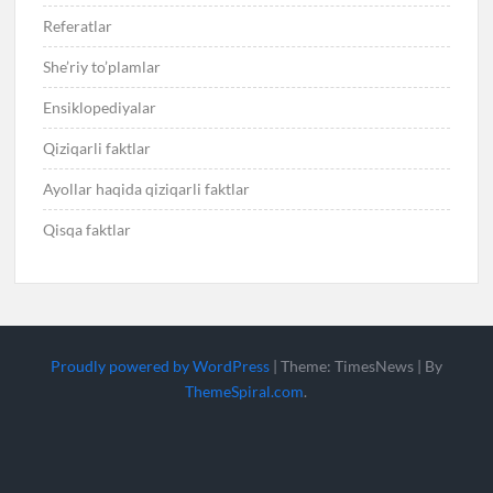
Referatlar
She’riy to’plamlar
Ensiklopediyalar
Qiziqarli faktlar
Ayollar haqida qiziqarli faktlar
Qisqa faktlar
Proudly powered by WordPress
|
Theme: TimesNews
|
By
ThemeSpiral.com
.