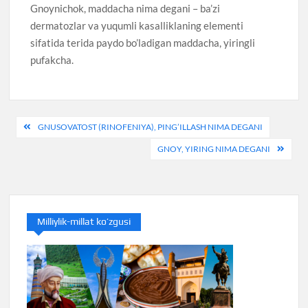
Gnoynichok, maddacha nima degani – ba’zi
dermatozlar va yuqumli kasalliklaning elementi
sifatida terida paydo bo’ladigan maddacha, yiringli
pufakcha.
Post
GNUSOVATOST (RINOFENIYA), PING’ILLASH NIMA DEGANI
menyusi
GNOY, YIRING NIMA DEGANI
Milliylik-millat ko’zgusi