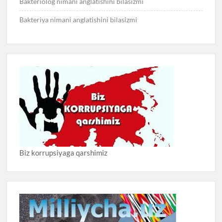
Bakteriolog nimani anglatishini bilasizmi
Bakteriya nimani anglatishini bilasizmi
Biz korrupsiyaga qarshimiz