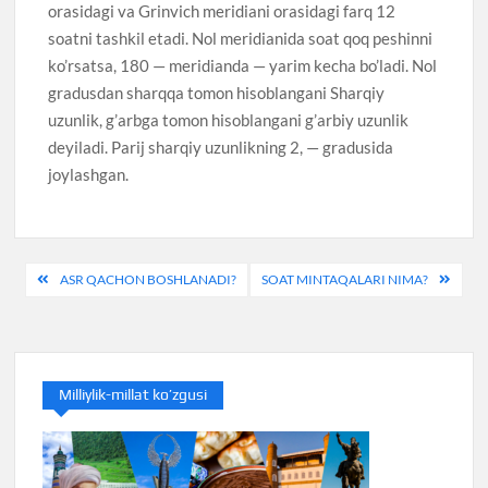
orasidagi va Grinvich meridiani orasidagi farq 12
soatni tashkil etadi. Nol meridianida soat qoq peshinni
ko’rsatsa, 180 — meridianda — yarim kecha bo’ladi. Nol
gradusdan sharqqa tomon hisoblangani Sharqiy
uzunlik, g’arbga tomon hisoblangani g’arbiy uzunlik
deyiladi. Parij sharqiy uzunlikning 2, — gradusida
joylashgan.
Post
ASR QACHON BOSHLANADI?
SOAT MINTAQALARI NIMA?
menyusi
Milliylik-millat ko’zgusi