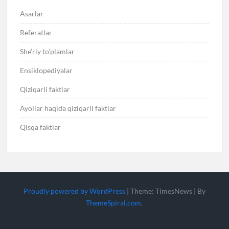
Asarlar
Referatlar
She’riy to’plamlar
Ensiklopediyalar
Qiziqarli faktlar
Ayollar haqida qiziqarli faktlar
Qisqa faktlar
Proudly powered by WordPress
|
Theme: TimesNews
|
By
ThemeSpiral.com
.