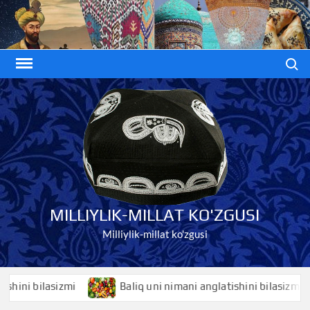
Skip
to
content
Search
MILLIYLIK-MILLAT KO'ZGUSI
Milliylik-millat ko'zgusi
i bilasizmi
Baliq uni nimani anglatishini bilasizmi