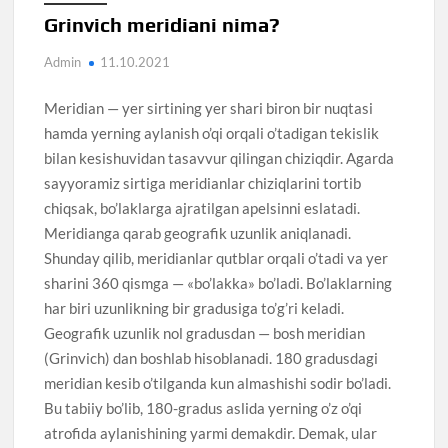
Grinvich meridiani nima?
Admin
11.10.2021
Meridian — yer sirtining yer shari biron bir nuqtasi
hamda yerning aylanish o’qi orqali o’tadigan tekislik
bilan kesishuvidan tasavvur qilingan chiziqdir. Agarda
sayyoramiz sirtiga meridianlar chiziqlarini tortib
chiqsak, bo’laklarga ajratilgan apelsinni eslatadi.
Meridianga qarab geografik uzunlik aniqlanadi.
Shunday qilib, meridianlar qutblar orqali o’tadi va yer
sharini 360 qismga — «bo’lakka» bo’ladi. Bo’laklarning
har biri uzunlikning bir gradusiga to’g’ri keladi.
Geografik uzunlik nol gradusdan — bosh meridian
(Grinvich) dan boshlab hisoblanadi. 180 gradusdagi
meridian kesib o’tilganda kun almashishi sodir bo’ladi.
Bu tabiiy bo’lib, 180-gradus aslida yerning o’z o’qi
atrofida aylanishining yarmi demakdir. Demak, ular