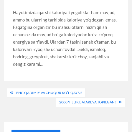
Hayotimizda qarshi kaloriyali yeguliklar ham mavjud,
ammo bu ularning tarkibida kaloriya yo’q degani emas.
Faqatgina organizm bu mahsulotlarni hazm qilish
uchun o’zida mavjud bo’lga kaloriyadan ko’ra ko’proq
energiya sarflaydi. Ulardan 7 tasini sanab o’taman, bu
kaloriyani «yoqish» uchun foydali. Seldr, ismaloq,
bodring, greypfrut, shakarsiz ko’k choy, zanjabil va
dengiz karami…
Post
ENG QADIMIY VA CHUQUR KO’L QAYSI?
menyusi
2000 YILLIK BATAREYA TOPILGAN!