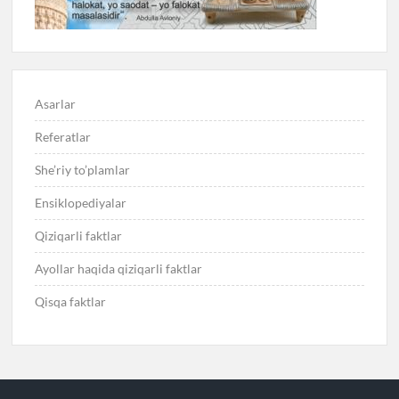
Asarlar
Referatlar
She’riy to’plamlar
Ensiklopediyalar
Qiziqarli faktlar
Ayollar haqida qiziqarli faktlar
Qisqa faktlar