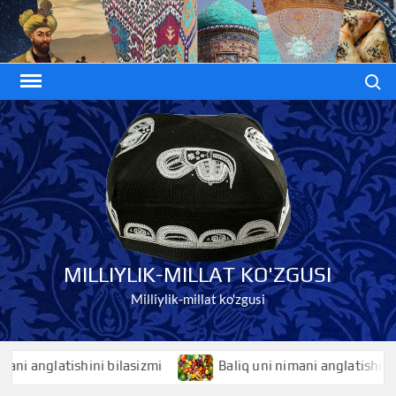
Skip
to
content
Search
MILLIYLIK-MILLAT KO'ZGUSI
Milliylik-millat ko'zgusi
anglatishini bilasizmi
Baliq uni nimani anglatishini bilas