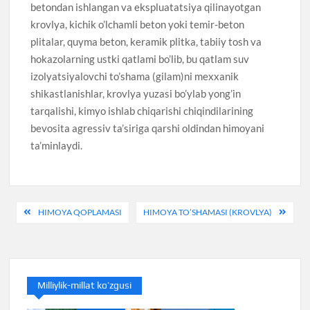
betondan ishlangan va ekspluatatsiya qilinayotgan
krovlya, kichik o’lchamli beton yoki temir-beton
plitalar, quyma beton, keramik plitka, tabiiy tosh va
hokazolarning ustki qatlami bo’lib, bu qatlam suv
izolyatsiyalovchi to’shama (gilam)ni mexxanik
shikastlanishlar, krovlya yuzasi bo’ylab yong’in
tarqalishi, kimyo ishlab chiqarishi chiqindilarining
bevosita agressiv ta’siriga qarshi oldindan himoyani
ta’minlaydi.
Post
HIMOYA QOPLAMASI
HIMOYA TO’SHAMASI (KROVLYA)
menyusi
Milliylik-millat ko’zgusi