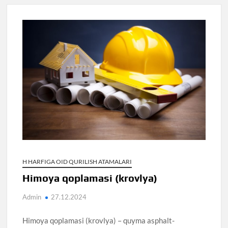
H HARFIGA OID QURILISH ATAMALARI
Himoya qoplamasi (krovlya)
Admin
27.12.2024
Himoya qoplamasi (krovlya) – quyma asphalt-