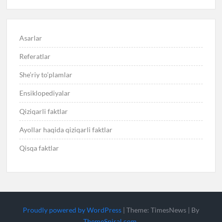
Asarlar
Referatlar
She’riy to’plamlar
Ensiklopediyalar
Qiziqarli faktlar
Ayollar haqida qiziqarli faktlar
Qisqa faktlar
Proudly powered by WordPress
|
Theme: TimesNews
|
By
ThemeSpiral.com
.