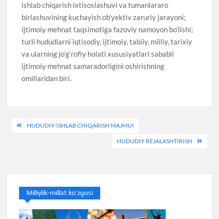
ishlab chiqarish ixtisoslashuvi va tumanlararo
birlashuvining kuchayish ob’yektiv zaruriy jarayoni;
ijtimoiy mehnat taqsimotiga fazoviy namoyon bo’lishi;
turli hududlarni iqtisodiy, ijtimoiy, tabiiy, milliy, tarixiy
va ularning jo’g’rofiy holati xususiyatlari sababli
ijtimoiy mehnat samaradorligini oshirishning
omillaridan biri.
Post
HUDUDIY-ISHLAB CHIQARISH MAJMUI
menyusi
HUDUDIY REJALASHTIRISH
Milliylik-millat ko’zgusi