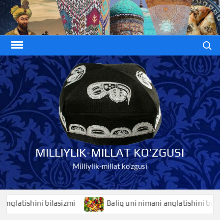
Skip
to
content
Search
MILLIYLIK-MILLAT KO'ZGUSI
Milliylik-millat ko'zgusi
tishini bilasizmi
Baliq uni nimani anglatishini bilasizmi