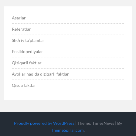
Asarlar
Referatlar
She’riy to’plamlar
Ensiklopediyalar
Qiziqarli faktlar
Ayollar haqida qiziqarli faktlar
Qisqa faktlar
Proudly powered by WordPress
|
Theme: TimesNews
|
By
ThemeSpiral.com
.