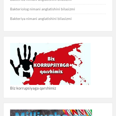
Bakteriolog nimani anglatishini bilasizmi
Bakteriya nimani anglatishini bilasizmi
Biz korrupsiyaga qarshimiz